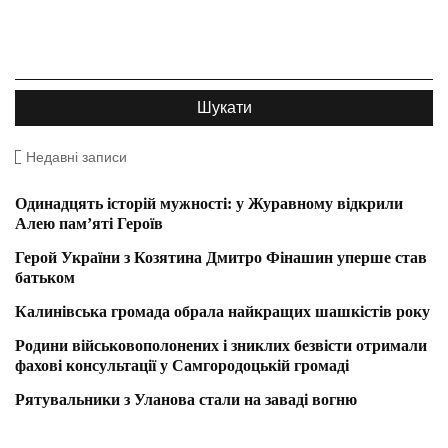
Недавні записи
Одинадцять історій мужності: у Журавному відкрили
Алею пам’яті Героїв
Герой України з Козятина Дмитро Фінашин уперше став
батьком
Калинівська громада обрала найкращих шашкістів року
Родини військовополонених і зниклих безвісти отримали
фахові консультації у Самгородоцькій громаді
Рятувальники з Уланова стали на заваді вогню