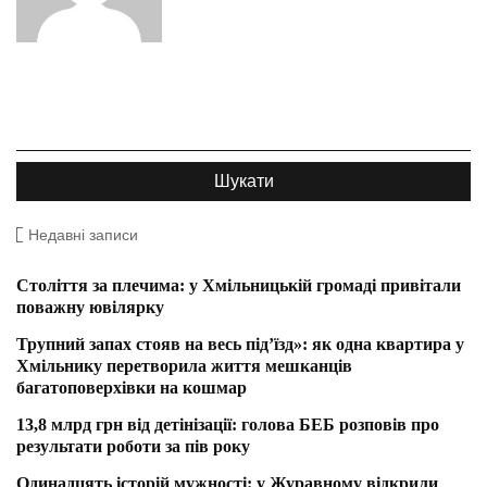
Недавні записи
Століття за плечима: у Хмільницькій громаді привітали
поважну ювілярку
Трупний запах стояв на весь під’їзд»: як одна квартира у
Хмільнику перетворила життя мешканців
багатоповерхівки на кошмар
13,8 млрд грн від детінізації: голова БЕБ розповів про
результати роботи за пів року
Одинадцять історій мужності: у Журавному відкрили