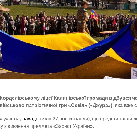
Корделівському ліцеї Калинівської громади відбувся ч
військово-патріотичної гри «Сокіл» («Джура»), яка вже
ч участь у
заході
взяли 22 рої (команди), що представляли лі
у з вивчення предмета «Захист України».