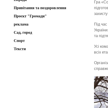
Гра «Со
Привітання та поздоровлення
підгото
захисту
Проєкт "Громади"
реклама
Під час
України
Сад, город
та підтя
Спорт
Усі ком
Тексти
всіх ета
Організ
справжн