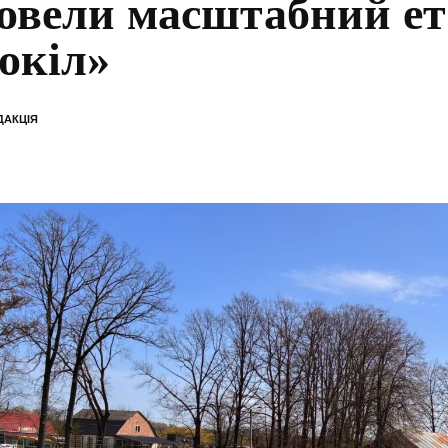
овели масштабний ет
окіл»
ДАКЦІЯ