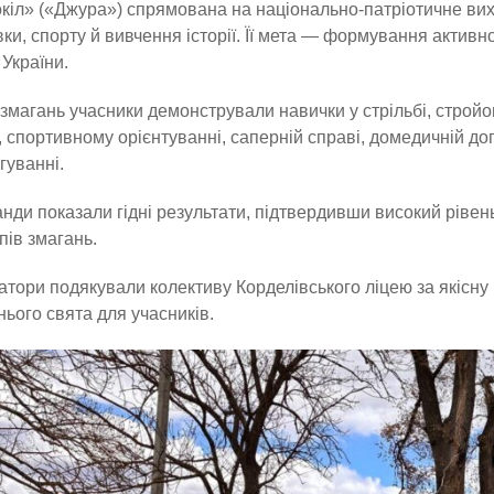
кіл» («Джура») спрямована на національно-патріотичне вих
вки, спорту й вивчення історії. Її мета — формування активно
 України.
 змагань учасники демонстрували навички у стрільбі, стройові
, спортивному орієнтуванні, саперній справі, домедичній до
гуванні.
анди показали гідні результати, підтвердивши високий ріве
пів змагань.
атори подякували колективу Корделівського ліцею за якісну
ього свята для учасників.