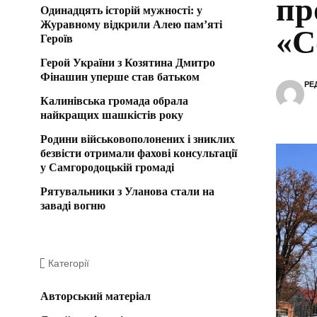
пр
Одинадцять історій мужності: у
Журавному відкрили Алею пам’яті
«С
Героїв
Герой України з Козятина Дмитро
Фінашин уперше став батьком
РЕ
Калинівська громада обрала
найкращих шашкістів року
Родини військовополонених і зниклих
безвісти отримали фахові консультації
у Самгородоцькій громаді
Рятувальники з Уланова стали на
заваді вогню
Категорії
Авторський матеріал