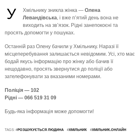
У
Хмільнику зникла жінка —
Олена
Левандівська
, і вже п’ятий день вона не
виходить на зв’язок. Рідні занепокоєні та
просять допомогти у пошуках.
Останній раз Олену бачили у Хмільнику. Наразі її
місцеперебування залишається невідомим. Усі, хто має
бодай якусь інформацію про жінку або бачив її
нещодавно, просять звернутися до поліції або
зателефонувати за вказаними номерами.
Поліція — 102
Рідні — 066 519 31 09
Будь-яка інформація може допомогти!
TAGS: #
РОЗШУКУЄТЬСЯ ЛЮДИНА
#
ХМІЛЬНИК
#
ХМІЛЬНИК.ОНЛАЙН