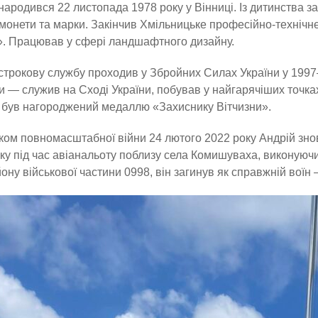
народився 22 листопада 1978 року у Вінниці. Із дитинства з
монети та марки. Закінчив Хмільницьке професійно-технічн
. Працював у сфері ландшафтного дизайну.
трокову службу проходив у Збройних Силах України у 1997–1
 — служив на Сході України, побував у найгарячіших точка
 був нагороджений медаллю «Захиснику Вітчизни».
ком повномасштабної війни 24 лютого 2022 року Андрій знов
ку під час авіанальоту поблизу села Комишуваха, виконуюч
ону військової частини 0998, він загинув як справжній воїн