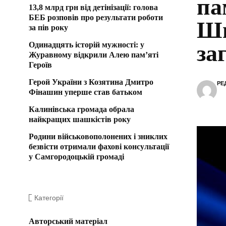
па
13,8 млрд грн від детінізації: голова
БЕБ розповів про результати роботи
Шп
за пів року
Одинадцять історій мужності: у
за
Журавному відкрили Алею пам’яті
Героїв
Герой України з Козятина Дмитро
РЕ
Фінашин уперше став батьком
Калинівська громада обрала
найкращих шашкістів року
Родини військовополонених і зниклих
безвісти отримали фахові консультації
у Самгородоцькій громаді
Категорії
Авторський матеріал