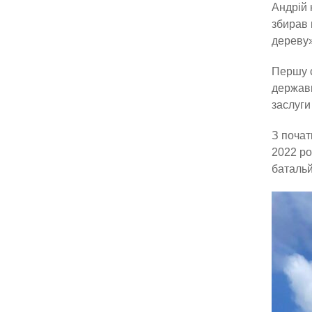
Андрій 
збирав 
дереву»
Першу с
держави
заслуги
З почат
2022 ро
батальй