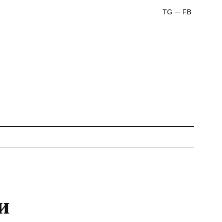
TG
FB
и