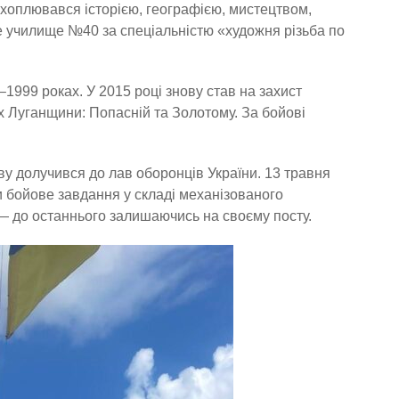
ахоплювався історією, географією, мистецтвом,
е училище №40 за спеціальністю «художня різьба по
999 роках. У 2015 році знову став на захист
х Луганщини: Попасній та Золотому. За бойові
у долучився до лав оборонців України. 13 травня
и бойове завдання у складі механізованого
 — до останнього залишаючись на своєму посту.