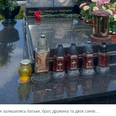
я залишились батьки, брат, дружина та двоє синів…