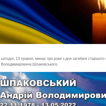
ьогодні, 13 травня, минає три роки з дня загибелі старшог
Володимировича Шпаковського.