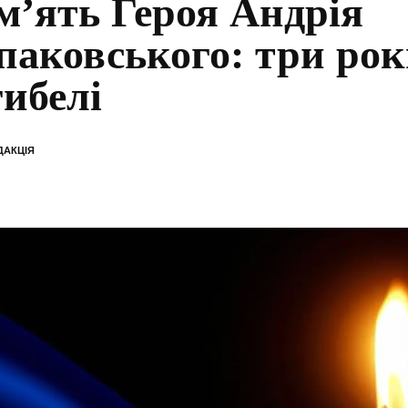
м’ять Героя Андрія
аковського: три рок
гибелі
ДАКЦІЯ