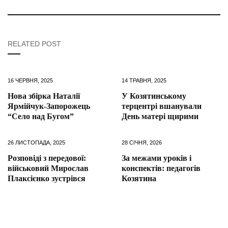
RELATED POST
16 ЧЕРВНЯ, 2025
14 ТРАВНЯ, 2025
Нова збірка Наталії
У Козятинському
Ярмійчук-Запорожець
терцентрі вшанували
“Село над Бугом”
День матері щирими
26 ЛИСТОПАДА, 2025
28 СІЧНЯ, 2026
Розповіді з передової:
За межами уроків і
військовий Мирослав
конспектів: педагогів
Плаксієнко зустрівся
Козятина