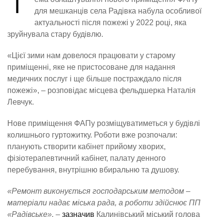
Т
для мешканців села Радівка набула особливої
актуальності після пожежі у 2022 році, яка
зруйнувала стару будівлю.
«Цієї зими нам довелося працювати у старому
приміщенні, яке не пристосоване для надання
медичних послуг і ще більше постраждало після
пожежі», – розповідає місцева фельдшерка Наталія
Левчук.
Нове приміщення ФАПу розміщуватиметься у будівлі
колишнього гуртожитку. Роботи вже розпочали:
планують створити кабінет прийому хворих,
фізіотерапевтичний кабінет, палату денного
перебування, внутрішню вбиральню та душову.
«Ремонт виконується господарським методом –
матеріали надає міська рада, а роботи здійснює ПП
«Радівське», –
зазначив
Калинівський міський голова