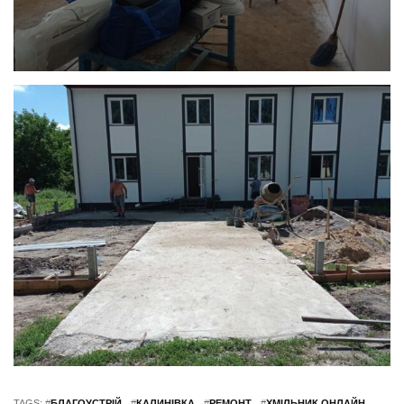
TAGS: #
БЛАГОУСТРІЙ
#
КАЛИНІВКА
#
РЕМОНТ
#
ХМІЛЬНИК.ОНЛАЙН