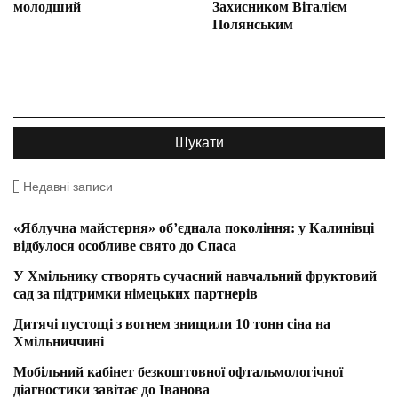
молодший
Захисником Віталієм
Полянським
Недавні записи
«Яблучна майстерня» об’єднала покоління: у Калинівці
відбулося особливе свято до Спаса
У Хмільнику створять сучасний навчальний фруктовий
сад за підтримки німецьких партнерів
Дитячі пустощі з вогнем знищили 10 тонн сіна на
Хмільниччині
Мобільний кабінет безкоштовної офтальмологічної
діагностики завітає до Іванова