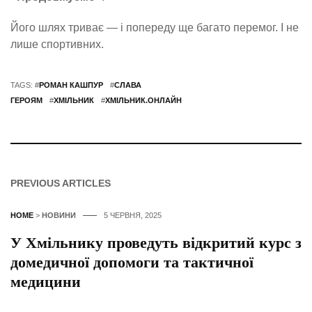
Його шлях триває — і попереду ще багато перемог. І не
лише спортивних.
TAGS: #
РОМАН КАШПУР
#
СЛАВА
ГЕРОЯМ
#
ХМІЛЬНИК
#
ХМІЛЬНИК.ОНЛАЙН
PREVIOUS ARTICLES
HOME
>
НОВИНИ
5 ЧЕРВНЯ, 2025
У Хмільнику проведуть відкритий курс з
домедичної допомоги та тактичної
медицини