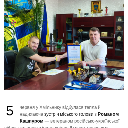
5
червня у Хмільнику відбулася тепла й
надихаюча
зустріч міського голови
з
Романом
Кашпуром
— ветераном російсько-української
війни, людиною з інвалідністю ІІ групи, почесним