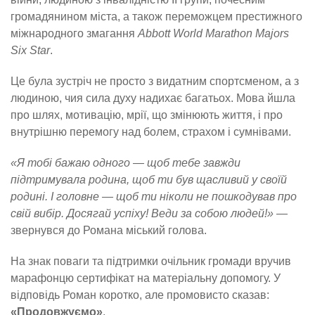
громадянином міста, а також переможцем престижного
міжнародного змагання
Abbott World Marathon Majors
Six Star
.
Це була зустріч не просто з видатним спортсменом, а з
людиною, чия сила духу надихає багатьох. Мова йшла
про шлях, мотивацію, мрії, що змінюють життя, і про
внутрішню перемогу над болем, страхом і сумнівами.
«Я тобі бажаю одного — щоб тебе завжди
підтримувала родина, щоб ти був щасливий у своїй
родині. І головне — щоб ти ніколи не пошкодував про
свій вибір. Досягай успіху! Веди за собою людей!»
—
звернувся до Романа міський голова.
На знак поваги та підтримки очільник громади вручив
марафонцю сертифікат на матеріальну допомогу. У
відповідь Роман коротко, але промовисто сказав:
«Продовжуємо»
.