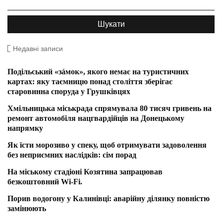
Недавні записи
Подільський «зáмок», якого немає на туристичних
картах: яку таємницю понад століття зберігає
старовинна споруда у Грушківцях
Хмільницька міськрада спрямувала 80 тисяч гривень на
ремонт автомобіля нацгвардійців на Донецькому
напрямку
Як їсти морозиво у спеку, щоб отримувати задоволення
без неприємних наслідків: сім порад
На міському стадіоні Козятина запрацював
безкоштовний Wi-Fi.
Порив водогону у Калинівці: аварійну ділянку повністю
замінюють