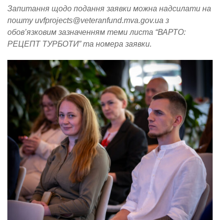
Запитання щодо подання заявки можна надсилати на
пошту
uvfprojects@veteranfund.mva.gov.ua
з
обов’язковим зазначенням теми листа “ВАРТО:
РЕЦЕПТ ТУРБОТИ” та номера заявки.