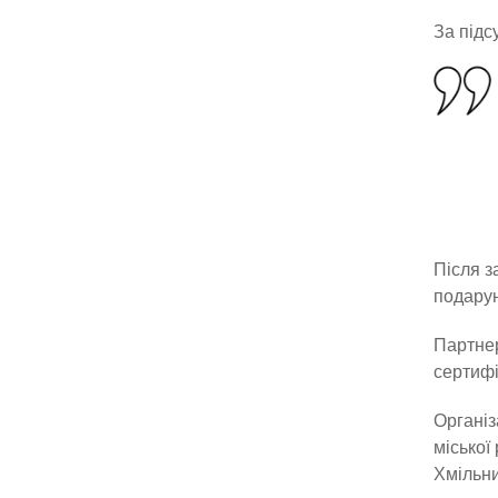
За підс
Після з
подарун
Партнер
сертифі
Організ
міської
Хмільни