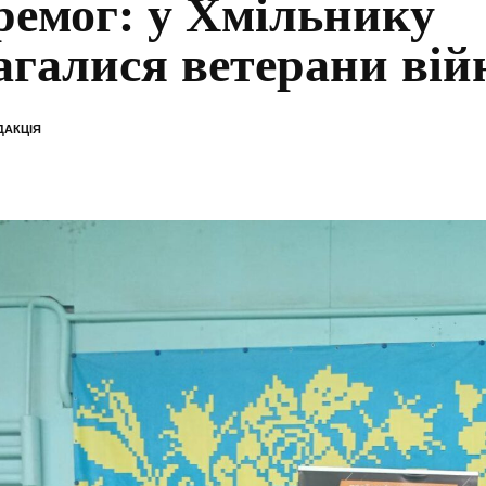
ремог: у Хмільнику
агалися ветерани вій
ДАКЦІЯ