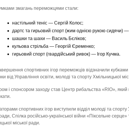
умками змагань переможцями стали:
настільний теніс — Сергій Колос;
дартс та гирьовий спорт (жим однією рукою сидячи) 
шашки та шахи — Василь Бєліков;
кульова стрільба — Георгій Єременко;
гирьовий спорт (гвардійський ривок) — Ігор Кучма.
авершення спортивних ігор переможців відзначили кубками 
ки від Управління освіти, молоді та спорту Хмільницької міс
ом і спонсором заходу став Центр рибальства «RIO», який 
кати.
аторами спортивних ігор виступили відділ молоді та спорту 
 ради, Спілка російсько-української війни «Піксельне серце
цької міської ради.