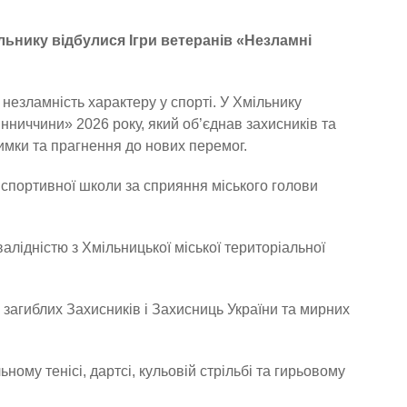
льнику відбулися Ігри ветеранів «Незламні
незламність характеру у спорті. У Хмільнику
нниччини» 2026 року, який об’єднав захисників та
римки та прагнення до нових перемог.
 спортивної школи за сприяння міського голови
алідністю з Хмільницької міської територіальної
загиблих Захисників і Захисниць України та мирних
ому тенісі, дартсі, кульовій стрільбі та гирьовому