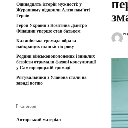
пе
Одинадцять історій мужності: у
Журавному відкрили Алею пам’яті
зм
Героїв
Герой України з Козятина Дмитро
Фінашин уперше став батьком
РЕ
Калинівська громада обрала
найкращих шашкістів року
Родини військовополонених і зниклих
безвісти отримали фахові консультації
у Самгородоцькій громаді
Рятувальники з Уланова стали на
заваді вогню
Категорії
Авторський матеріал