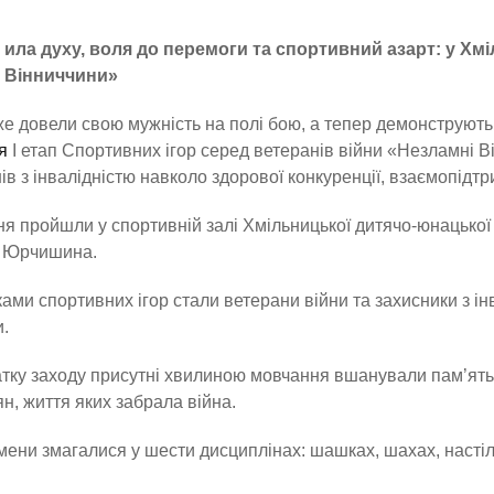
ила духу, воля до перемоги та спортивний азарт: у Хмі
Вінниччини»
е довели свою мужність на полі бою, а тепер демонструють 
я
І етап Спортивних ігор серед ветеранів війни «Незламні Ві
ів з інвалідністю навколо здорової конкуренції, взаємопідт
я пройшли у спортивній залі Хмільницької дитячо-юнацької
 Юрчишина.
ами спортивних ігор стали ветерани війни та захисники з інв
.
тку заходу присутні хвилиною мовчання вшанували пам’ять 
н, життя яких забрала війна.
ени змагалися у шести дисциплінах: шашках, шахах, настільн