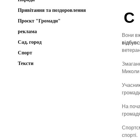
Привітання та поздоровлення
С
Проєкт "Громади"
реклама
Вони вж
Сад, город
відбувс
ветеран
Спорт
Тексти
Змаганн
Миколи
Учасник
громади
На поча
громадя
Спортсм
спорті.