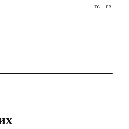
TG
FB
их