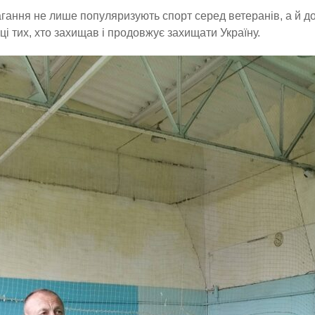
агання не лише популяризують спорт серед ветеранів, а й д
ці тих, хто захищав і продовжує захищати Україну.