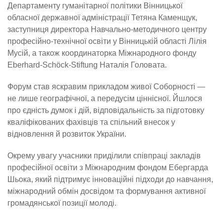
Департаменту гуманітарної політики Вінницької
обласної державної адміністрації Тетяна Каменщук,
заступниця директора Навчально-методичного центру
професійно-технічної освіти у Вінницькій області Лілія
Мусій, а також координаторка Міжнародного фонду
Eberhard-Schöck-Stiftung Наталія Головата.
Форум став яскравим прикладом живої Соборності —
не лише географічної, а передусім ціннісної. Йшлося
про єдність думок і дій, відповідальність за підготовку
кваліфікованих фахівців та спільний внесок у
відновлення й розвиток України.
Окрему увагу учасники приділили співпраці закладів
професійної освіти з Міжнародним фондом Ебергарда
Шьока, який підтримує інноваційні підходи до навчання,
міжнародний обмін досвідом та формування активної
громадянської позиції молоді.