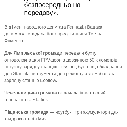
безпосередньо на
передову».
Від імені народного депутата Геннадія Вацака
допомогу передала його представниця Тетяна
Фоменко.
Для
Ямпільської громади
передали бухту
оптоволокна для FPV-дронів довжиною 50 кілометрів,
потужну зарядну станцію Fossibot, бустери, обладнання
для Starlink, інструменти для ремонту автомобілів та
зарядну станцію Ecoflow.
Чечельницька громада
отримала інверторний
генератор та Starlink.
Піщанська громада
— ноутбук і три акумулятори для
квадрокоптерів Mavic.