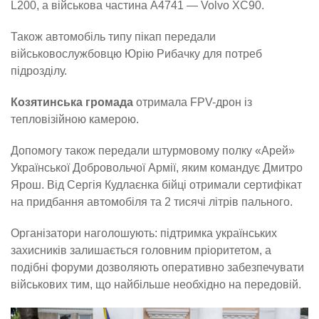
L200, а військова частина А4741 — Volvo XC90.
Також автомобіль типу пікап передали
військовослужбовцю Юрію Рибачку для потреб
підрозділу.
Козятинська громада
отримала FPV-дрон із
тепловізійною камерою.
Допомогу також передали штурмовому полку «Арей»
Української Добровольчої Армії, яким командує Дмитро
Ярош. Від Сергія Кудлаєнка бійці отримали сертифікат
на придбання автомобіля та 2 тисячі літрів пального.
Організатори наголошують: підтримка українських
захисників залишається головним пріоритетом, а
подібні форуми дозволяють оперативно забезпечувати
військових тим, що найбільше необхідно на передовій.