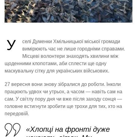
У
селі Думенки Хмільницької міської громади
вимірюють час не лише городніми справами.
Місцеві волонтери знаходять хвилини між
щоденними клопотами, аби сплести ще одну
маскувальну сітку для українських військових.
27 вересня вони знову зібралися до роботи. Інколи
працюють удвох чи утрьох, а часом — навіть сам на
сам. У світлу пору дня чи вже після заходу сонця —
головне встигнути зробити ще трохи для тих, хто на
передовій.
«Хлопці на фронті дуже