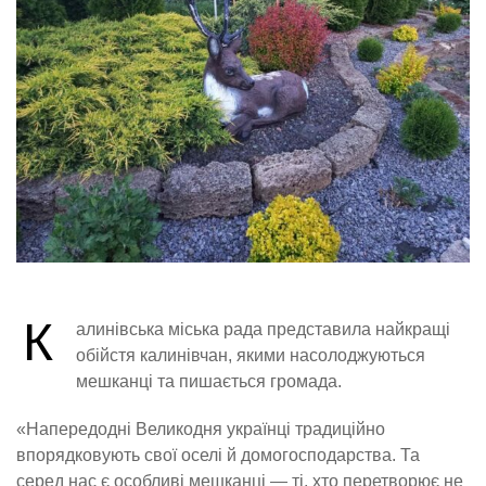
К
алинівська міська рада представила найкращі
обійстя калинівчан, якими насолоджуються
мешканці та пишається громада.
«Напередодні Великодня українці традиційно
впорядковують свої оселі й домогосподарства. Та
серед нас є особливі мешканці — ті, хто перетворює не