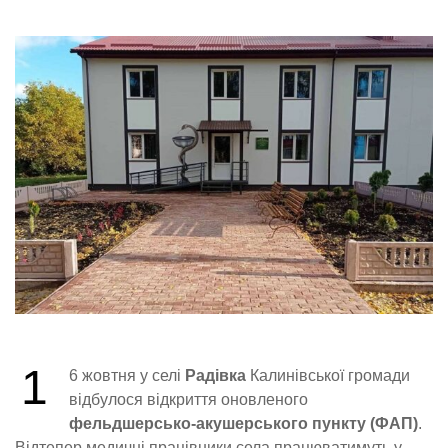
1
6 жовтня у селі
Радівка
Калинівської громади
відбулося відкриття оновленого
фельдшерсько-акушерського пункту (ФАП)
.
Відтепер медичні працівники села працюватимуть у