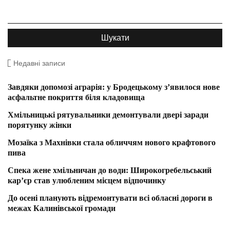
Недавні записи
Завдяки допомозі аграрія: у Бродецькому з’явилося нове
асфальтне покриття біля кладовища
Хмільницькі рятувальники демонтували двері заради
порятунку жінки
Мозаїка з Махнівки стала обличчям нового крафтового
пива
Спека жене хмільничан до води: Широкогребельський
кар’єр став улюбленим місцем відпочинку
До осені планують відремонтувати всі обласні дороги в
межах Калинівської громади