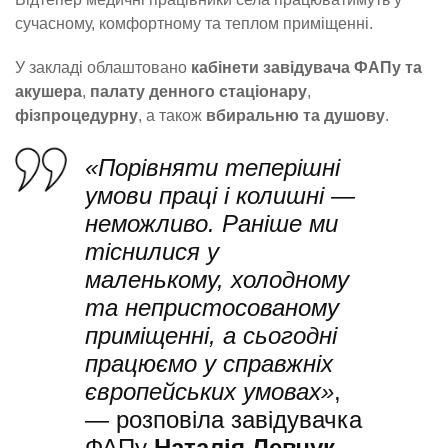
сучасному, комфортному та теплом приміщенні.
У закладі облаштовано
кабінети завідувача ФАПу та
акушера
,
палату денного стаціонару
,
фізпроцедурну
, а також
вбиральню та душову
.
«Порівняти теперішні
умови праці і колишні —
неможливо. Раніше ми
тіснилися у
маленькому, холодному
та непристосованому
приміщенні, а сьогодні
працюємо у справжніх
європейських умовах»
,
— розповіла завідувачка
ФАПу
Наталія Левчук
.