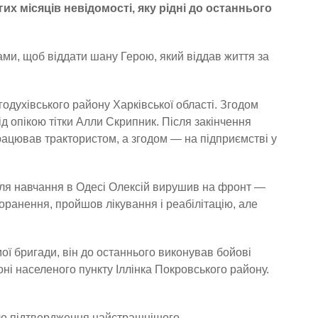
х місяців невідомості, яку рідні до останнього
ми, щоб віддати шану Герою, який віддав життя за
годухівського району Харківської області. Згодом
ід опікою тітки Алли Скрипник. Після закінчення
ацював трактористом, а згодом — на підприємстві у
ісля навчання в Одесі Олексій вирушив на фронт —
ранення, пройшов лікування і реабілітацію, але
ої бригади, він до останнього виконував бойові
оні населеного пункту Іллінка Покровського району.
йшло підтвердження найстрашнішого…