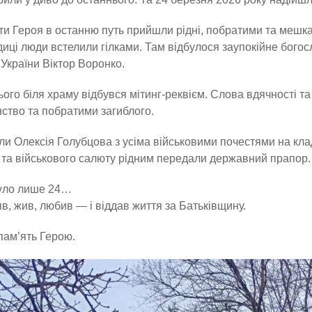
и Героя в останню путь прийшли рідні, побратими та мешка
иці люди встелили гілками. Там відбулося заупокійне бого
України Віктор Воронко.
ього біля храму відбувся мітинг-реквієм. Слова вдячності т
ство та побратими загиблого.
и Олексія Голубцова з усіма військовими почестями на кла
 та військового салюту рідним передали державний прапор.
уло лише 24…
яв, жив, любив — і віддав життя за Батьківщину.
пам’ять Герою.