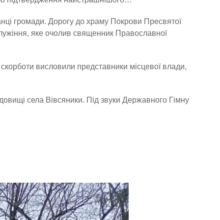
нці громади. Дорогу до храму Покрови Пресвятої
служіння, яке очолив священник Православної
а скорботи висловили представники місцевої влади,
довищі села Вівсяники. Під звуки Державного Гімну