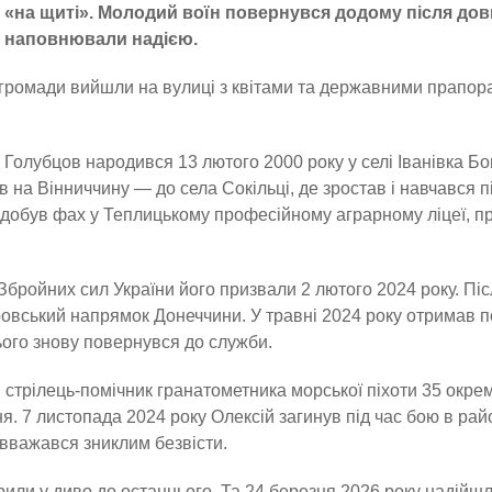
«на щиті». Молодий воїн повернувся додому після довги
наповнювали надією.
громади вийшли на вулиці з квітами та державними прапора
 Голубцов народився 13 лютого 2000 року у селі Іванівка Бо
в на Вінниччину — до села Сокільці, де зростав і навчався п
добув фах у Теплицькому професійному аграрному ліцеї, пр
.
Збройних сил України його призвали 2 лютого 2024 року. П
овський напрямок Донеччини. У травні 2024 року отримав по
ього знову повернувся до служби.
 стрілець-помічник гранатометника морської піхоти 35 окрем
я. 7 листопада 2024 року Олексій загинув під час бою в рай
 вважався зниклим безвісти.
ірили у диво до останнього. Та 24 березня 2026 року наді