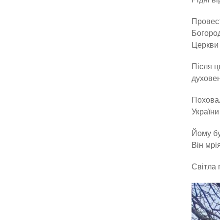
Провест
Богород
Церкви 
Після ц
духовен
Поховал
України
Йому б
Він мрі
Світла 