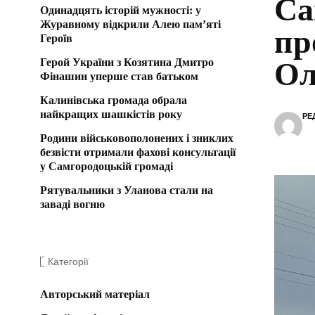
Са
Одинадцять історій мужності: у
Журавному відкрили Алею пам’яті
пр
Героїв
Герой України з Козятина Дмитро
Ол
Фінашин уперше став батьком
Калинівська громада обрала
найкращих шашкістів року
РЕ
Родини військовополонених і зниклих
безвісти отримали фахові консультації
у Самгородоцькій громаді
Рятувальники з Уланова стали на
заваді вогню
Категорії
Авторський матеріал