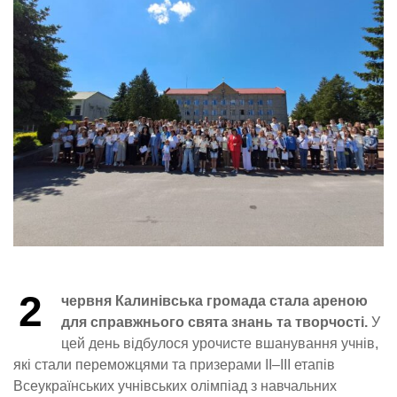
2
червня Калинівська громада стала ареною
для справжнього свята знань та творчості.
У
цей день відбулося урочисте вшанування учнів,
які стали переможцями та призерами ІІ–ІІІ етапів
Всеукраїнських учнівських олімпіад з навчальних