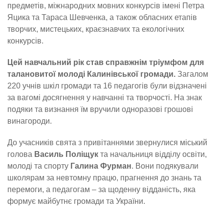
предметів, міжнародних мовних конкурсів імені Петра
Яцика та Тараса Шевченка, а також обласних етапів
творчих, мистецьких, краєзнавчих та екологічних
конкурсів.
Цей навчальний рік став справжнім тріумфом для
талановитої молоді Калинівської громади.
Загалом
220 учнів шкіл громади та 16 педагогів були відзначені
за вагомі досягнення у навчанні та творчості. На знак
подяки та визнання їм вручили одноразові грошові
винагороди.
До учасників свята з привітаннями звернулися міський
голова
Василь Поліщук
та начальниця відділу освіти,
молоді та спорту
Галина Фурман
. Вони подякували
школярам за невтомну працю, прагнення до знань та
перемоги, а педагогам – за щоденну відданість, яка
формує майбутнє громади та України.