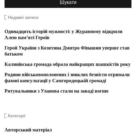
Недавні записи
Одинадцять історій мужності: у Журавному відкрили
Алею пам’яті Героїв
Герой України з Козятина Дмитро Фінашин уперше став
батьком
Калинівська громада обрала найкращих шашкістів року
Родини військовополонених і зниклих безвісти отримали
фахові консультації у Самгородоцькій громаді
Рятувальники з Уланова стали на заваді вогню
Категорії
Авторський матеріал