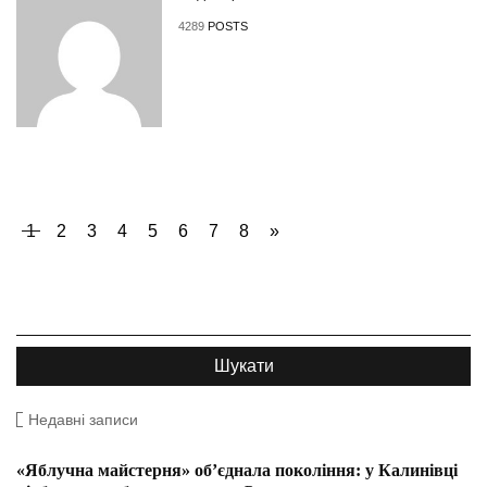
4289
POSTS
1
2
3
4
5
6
7
8
»
Недавні записи
«Яблучна майстерня» об’єднала покоління: у Калинівці