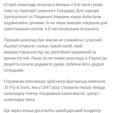
Історія шоколаду почалася близько п’яти тисяч років
тому на території сучасного Еквадору. Для народів
Центральної та Південної Америки какао-боби були
надзвичайно цінними. Їх не лише використовували для
приготування напоїв, а й застосовували як валюту.
Перший шоколад був зовсім не схожим на сучасний.
Ацтеки готували з какао гіркий напій, який
використовували під час релігійних церемоній та
урочистостей. Лише після появи шоколаду в Європі до
рецепта почали додавати цукор, роблячи його дедалі
солодшим.
Справжню революцію здійснила британська компанія
JS Fry & Sons, яка у 1847 році створила першу тверду
шоколадну плитку, поєднавши какао-масло, цукор і
шоколадну масу.
Ще через кілька десятиліть швейцарський кондитер