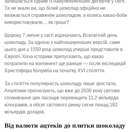
залишається одним із найулюбленіших десертів у світі.
Та чи знали ви, що білий шоколад офіційно не
вважається справжнім шоколадом, а колись какао-боби
використовували… як гроші?
Щороку 7 липня у світі відзначають Всесвітній день
шоколаду. За однією з найпоширеніших версій, саме
цього дня у 1550 році шоколад уперше представили в
Європі. Хоча історики припускають, що какао
потрапило на континент ще раніше — після експедицій
Христофора Колумба на початку XVI століття.
За століття популярність шоколаду лише зростала.
Аналітики прогнозують, що вже до 2030 року світове
споживання цих ласощів перевищить 11,2 мільярда
кілограмів, а обсяг світового ринку сягне понад 182
мільярдів доларів.
Від валюти ацтеків до плитки шоколаду