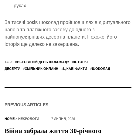
руках.
За тисячі років шоколад пройшов шлях від ритуального
напою та платіжного засобу до одного з
найпопулярніших десертів планети. І, схоже, його
історія ще далеко не завершена.
TAGS: #
ВСЕСВІТНІЙ ДЕНЬ ШОКОЛАДУ
#
ІСТОРІЯ
ДЕСЕРТУ
#
ХМІЛЬНИК.ОНЛАЙН
#
ЦІКАВІ ФАКТИ
#
ШОКОЛАД
PREVIOUS ARTICLES
HOME
>
НЕКРОЛОГИ
7 ЛИПНЯ, 2026
Війна забрала життя 30-річного