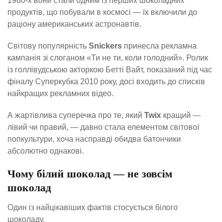
1980-х вони стали одним із перших шоколадних
продуктів, що побували в космосі — їх включили до
раціону американських астронавтів.
Світову популярність
Snickers
принесла рекламна
кампанія зі слоганом «Ти не ти, коли голодний». Ролик
із голлівудською акторкою Бетті Вайт, показаний під час
фіналу Суперкубка 2010 року, досі входить до списків
найкращих рекламних відео.
А жартівлива суперечка про те, який
Twix
кращий —
лівий чи правий, — давно стала елементом світової
попкультури, хоча насправді обидва батончики
абсолютно однакові.
Чому білий шоколад — не зовсім
шоколад
Один із найцікавіших фактів стосується білого
шоколаду.