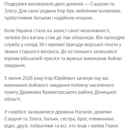
Подружжя виховувало двох донечок — Сашуню та
Злату. Для своєї родини Ігор був люблячим чоловіком,
турботливим батьком і надійною опорою.
Коли Україна стала на захист своєї незалежності,
чоловік без вагань став до лав оборонців. Він проходив
службу у складі 36-ї окремої бригади морської піхоти у
званні старшого матроса. До останнього залишався
вірним військовій присязі та мужньо виконував бойові
завдання.
5 липня 2026 року Ігор Юрійович загинув під час
виконання бойового завдання поблизу населеного
пункту Дружківка Краматорського району Донецької
області.
У скорботі залишилися дружина Наталія, донечки
Сашуня та Злата, батьки, сестра, брат, племінники,
рідні, друзі, побратими та всі, хто знав і любив Героя.