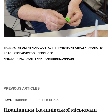
TAGS: #
КЛУБ АКТИВНОГО ДОВГОЛІТТЯ «ЧЕРВОНЕ СЕРЦЕ»
#
МАЙСТЕР-
КЛАС
#
ТОВАРИСТВО ЧЕРВОНОГО
ХРЕСТА
#
ТЧХ
#
ХМІЛЬНИК
#
ХМІЛЬНИК.ОНЛАЙН
PREVIOUS ARTICLES
HOME
>
НОВИНИ
18 ЧЕРВНЯ, 2026
Працівники Калинівської міськради