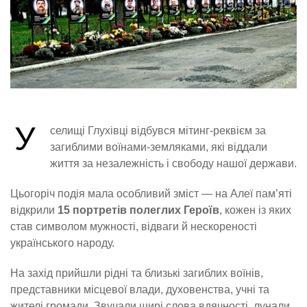
У
селищі Глухівці відбувся мітинг-реквієм за
загиблими воїнами-земляками, які віддали
життя за незалежність і свободу нашої держави.
Цьогоріч подія мала особливий зміст — на Алеї пам’яті
відкрили
15 портретів полеглих Героїв
, кожен із яких
став символом мужності, відваги й нескореності
українського народу.
На захід прийшли рідні та близькі загиблих воїнів,
представники місцевої влади, духовенства, учні та
жителі громади. Звучали щирі слова вдячності, лунали