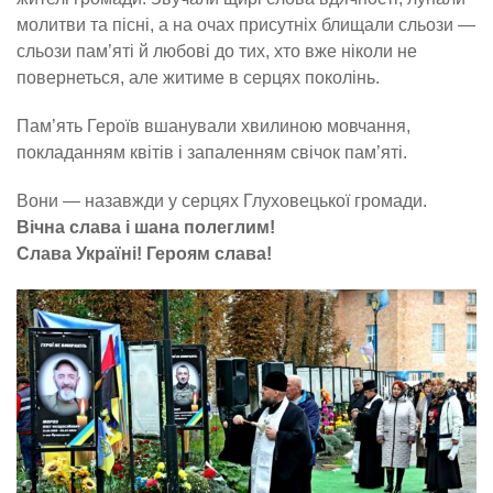
молитви та пісні, а на очах присутніх блищали сльози —
сльози пам’яті й любові до тих, хто вже ніколи не
повернеться, але житиме в серцях поколінь.
Пам’ять Героїв вшанували хвилиною мовчання,
покладанням квітів і запаленням свічок пам’яті.
Вони — назавжди у серцях Глуховецької громади.
Вічна слава і шана полеглим!
Слава Україні! Героям слава!