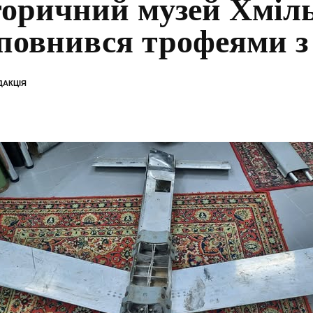
торичний музей Хміл
повнився трофеями з
ДАКЦІЯ