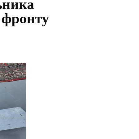
ьника
 фронту