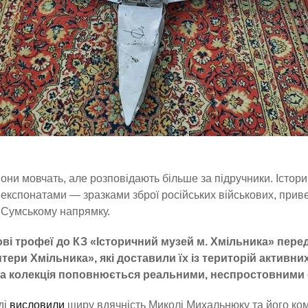
они мовчать, але розповідають більше за підручники. Істо
експонатами — зразками зброї російських військових, прив
Сумському напрямку.
ві трофеї до КЗ «Історичний музей м. Хмільника» перед
тери Хмільника», які доставили їх із територій активн
а колекція поповнюється реальними, неспростовними с
ді
висловили
щиру вдячність Миколі Михальнюку та його ком