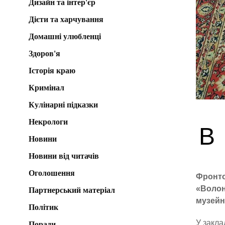
Дизайн та інтер'єр
Дієти та харчування
Домашні улюбленці
Здоров'я
Історія краю
Кримінал
Кулінарні підказки
Некрологи
В
Новини
Новини від читачів
Оголошення
Фронто
«Волон
Партнерський матеріал
музейн
Політик
У закла
Поради