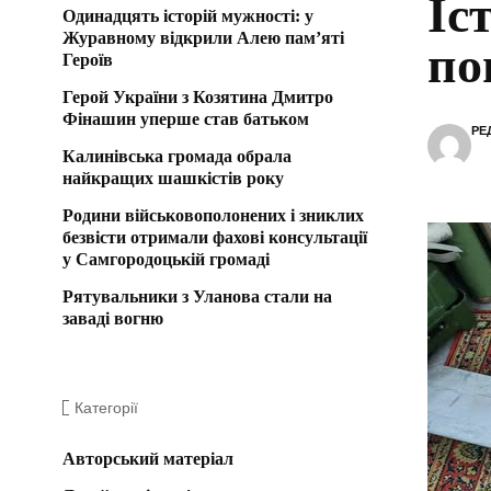
Іс
Одинадцять історій мужності: у
Журавному відкрили Алею пам’яті
по
Героїв
Герой України з Козятина Дмитро
Фінашин уперше став батьком
РЕ
Калинівська громада обрала
найкращих шашкістів року
Родини військовополонених і зниклих
безвісти отримали фахові консультації
у Самгородоцькій громаді
Рятувальники з Уланова стали на
заваді вогню
Категорії
Авторський матеріал