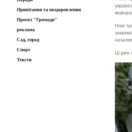
українс
Привітання та поздоровлення
мовчазн
Проєкт "Громади"
Нові тр
реклама
зокрема
Сад, город
незалеж
Спорт
Ці речі
Тексти