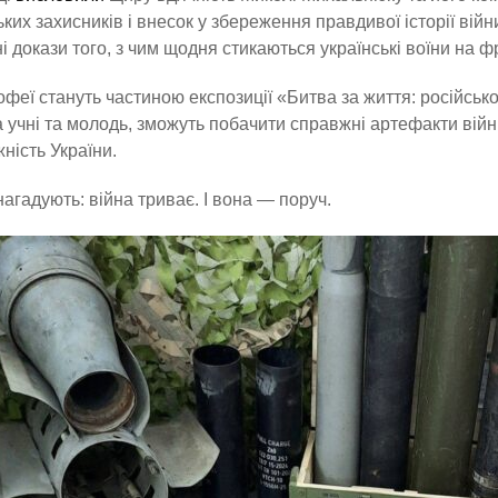
ьких захисників і внесок у збереження правдивої історії війн
і докази того, з чим щодня стикаються українські воїни на фр
офеї стануть частиною експозиції «Битва за життя: російсько-
 учні та молодь, зможуть побачити справжні артефакти війн
ність України.
 нагадують: війна триває. І вона — поруч.