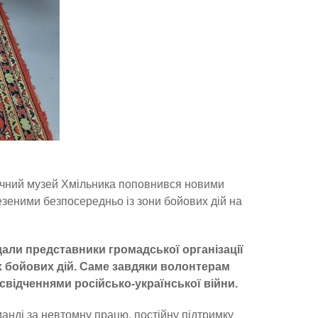
ричний музей Хмільника поповнився новими
езеними безпосередньо із зони бойових дій на
али представники громадської організації
их бойових дій. Саме завдяки волонтерам
відченнями російсько-української війни.
анді за невтомну працю, постійну підтримку