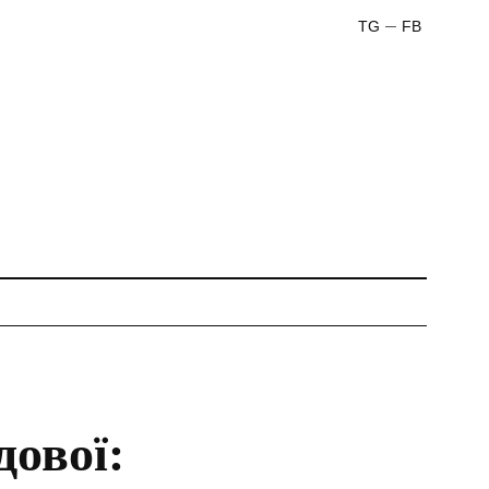
TG
FB
дової: