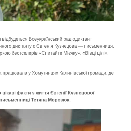
и відбудеться Всеукраїнський радіодиктант
ічного диктанту є Євгенія Кузнєцова — письменниця,
ркою бестселерів «Спитайте Мієчку», «Вівці цілі»,
ва працювала у Хомутинцях Калинівської громади, де
 цікаві факти з життя Євгенії Кузнєцової
 письменниці Тетяна Морозюк.