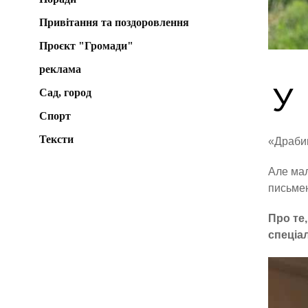
Привітання та поздоровлення
Проєкт "Громади"
реклама
У
Сад, город
Спорт
Тексти
«Драбин
Але мал
письмен
Про те,
спеціа