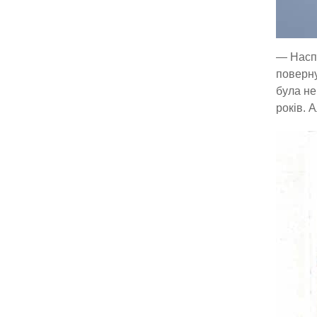
— Наспр
поверну
була не
років. 