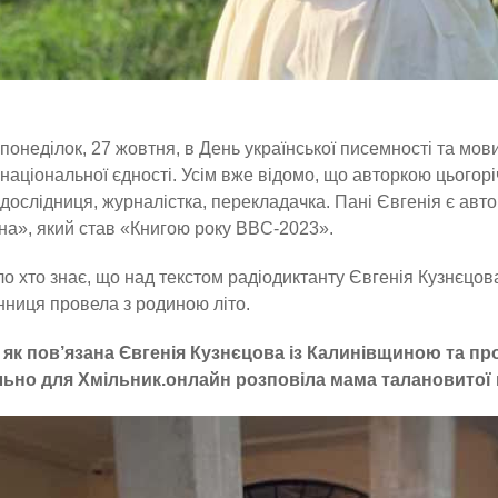
понеділок, 27 жовтня, в День української писемності та мов
національної єдності. Усім вже відомо, що авторкою цьогор
дослідниця, журналістка, перекладачка. Пані Євгенія є авто
а», який став «Книгою року BBC-2023».
о хто знає, що над текстом радіодиктанту Євгенія Кузнєцо
ниця провела з родиною літо.
 як пов’язана Євгенія Кузнєцова із Калинівщиною та про
льно для Хмільник.онлайн розповіла мама талановитої