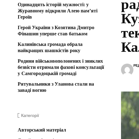
ра
Одинадцять історій мужності: у
Журавному відкрили Алею пам’яті
Ку
Героїв
Герой України з Козятина Дмитро
те
Фінашин уперше став батьком
Ка
Калинівська громада обрала
найкращих шашкістів року
Родини військовополонених і зниклих
РЕ
безвісти отримали фахові консультації
у Самгородоцькій громаді
Рятувальники з Уланова стали на
заваді вогню
Категорії
Авторський матеріал