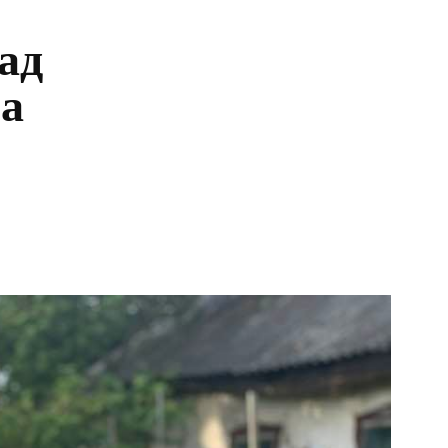
ад
на