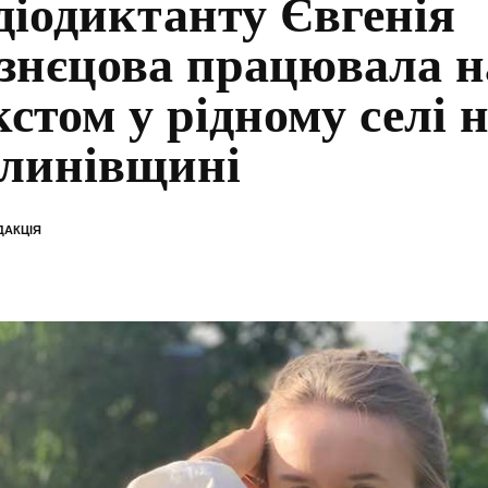
діодиктанту Євгенія
знєцова працювала н
кстом у рідному селі 
линівщині
ДАКЦІЯ