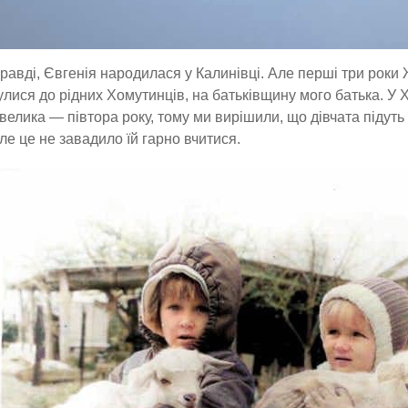
авді, Євгенія народилася у Калинівці. Але перші три роки 
лися до рідних Хомутинців, на батьківщину мого батька. У 
велика — півтора року, тому ми вирішили, що дівчата підуть
Але це не завадило їй гарно вчитися.