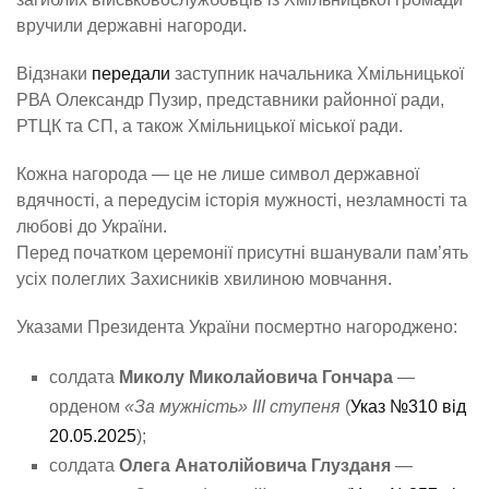
вручили державні нагороди.
Відзнаки
передали
заступник начальника Хмільницької
РВА Олександр Пузир, представники районної ради,
РТЦК та СП, а також Хмільницької міської ради.
Кожна нагорода — це не лише символ державної
вдячності, а передусім історія мужності, незламності та
любові до України.
Перед початком церемонії присутні вшанували пам’ять
усіх полеглих Захисників хвилиною мовчання.
Указами Президента України посмертно нагороджено:
солдата
Миколу Миколайовича Гончара
—
орденом
«За мужність» ІІІ ступеня
(
Указ №310 від
20.05.2025
);
солдата
Олега Анатолійовича Глузданя
—