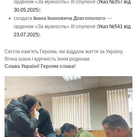
орденом
«За мужність» ІІІ ступеня
(
Указ №357 від
30.05.2025
);
солдата
Івана Івановича Довгополого
—
орденом
«За мужність» ІІІ ступеня
(
Указ №541 від
23.07.2025
).
Світла пам’ять Героям, які віддали життя за Україну.
Вічна шана і вдячність їхнім родинам.
Слава Україні! Героям слава!