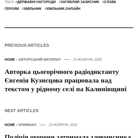
TAGS: #
ДЕРЖАВНІ НАГОРОДИ
#
ЗАГИБЛИЙ ЗАХИСНИК
#
СЛАВА
ГЕРОЯМ
#
ХМІЛЬНИК
#
ХМІЛЬНИК.ОНЛАЙН
PREVIOUS ARTICLES
HOME
>
АВТОРСЬКИЙ МАТЕРІАЛ
23 ЖОВТНЯ, 2025
Авторка цьогорічного радіодиктанту
Євгенія Кузнєцова працювала над
текстом у рідному селі на Калинівщині
NEXT ARTICLES
HOME
>
КРИМІНАЛ
23 ЖОВТНЯ, 2025
Поліція охорони затримала зловмисника