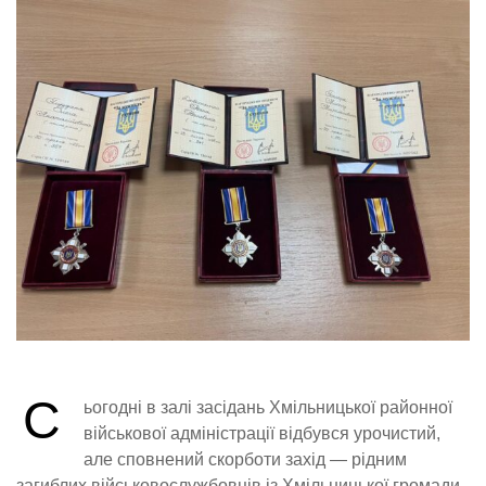
С
ьогодні в залі засідань Хмільницької районної
військової адміністрації відбувся урочистий,
але сповнений скорботи захід — рідним
загиблих військовослужбовців із Хмільницької громади