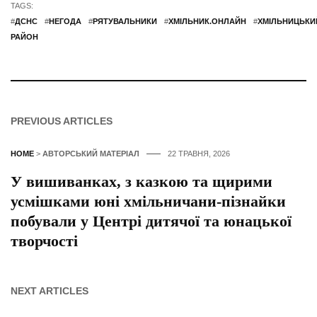
TAGS:
#
ДСНС
#
НЕГОДА
#
РЯТУВАЛЬНИКИ
#
ХМІЛЬНИК.ОНЛАЙН
#
ХМІЛЬНИЦЬКИ
РАЙОН
PREVIOUS ARTICLES
HOME
>
АВТОРСЬКИЙ МАТЕРІАЛ
22 ТРАВНЯ, 2026
У вишиванках, з казкою та щирими
усмішками юні хмільничани-пізнайки
побували у Центрі дитячої та юнацької
творчості
NEXT ARTICLES