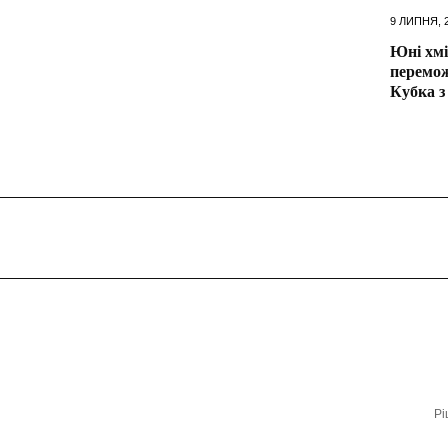
9 ЛИПНЯ, 
Юні хм
перемож
Кубка з
Рі