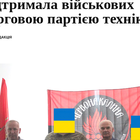
дтримала військових
рговою партією техні
ДАКЦІЯ