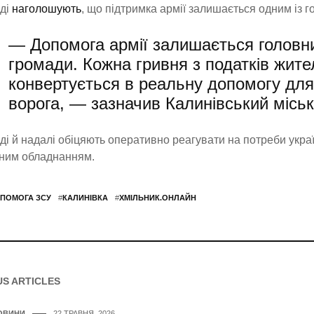
ді
наголошують
, що підтримка армії залишається одним із г
— Допомога армії залишається головн
громади. Кожна гривня з податків жит
конвертується в реальну допомогу для 
ворога, — зазначив Калинівський місь
ді й надалі обіцяють оперативно реагувати на потреби украї
дним обладнанням.
ПОМОГА ЗСУ
#
КАЛИНІВКА
#
ХМІЛЬНИК.ОНЛАЙН
US ARTICLES
ОВИНИ
22 ТРАВНЯ, 2026