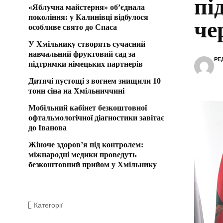
пі
«Яблучна майстерня» об’єднала
покоління: у Калинівці відбулося
че
особливе свято до Спаса
У Хмільнику створять сучасний
навчальний фруктовий сад за
РЕ
підтримки німецьких партнерів
Дитячі пустощі з вогнем знищили 10
тонн сіна на Хмільниччині
Мобільний кабінет безкоштовної
офтальмологічної діагностики завітає
до Іванова
Жіноче здоров’я під контролем:
міжнародні медики проведуть
безкоштовний прийом у Хмільнику
Категорії