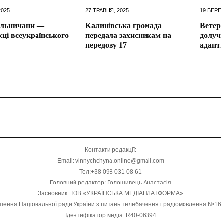
2025
27 ТРАВНЯ, 2025
19 БЕРЕ
ільничани —
Калинівська громада
Ветер
ці всеукраїнського
передала захисникам на
долуч
передову 17
адапт
Контакти редакції:
Email: vinnychchyna.online@gmail.com
Тел:+38 098 031 08 61
Головний редактор: Голошивець Анастасія
Засновник: ТОВ «УКРАЇНСЬКА МЕДІАПЛАТФОРМА»
шення Національної ради України з питань телебачення і радіомовлення №1
Ідентифікатор медіа: R40-06394