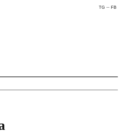
TG
FB
а