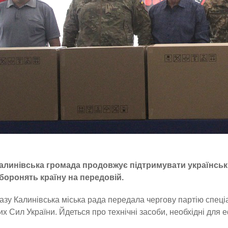
алинівська громада продовжує підтримувати українськи
боронять країну на передовій.
азу Калинівська міська рада передала чергову партію спеціа
х Сил України. Йдеться про технічні засоби, необхідні для