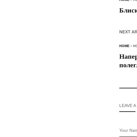
Блиск
NEXT A
HOME
>
Н
Напер
полег
LEAVE A