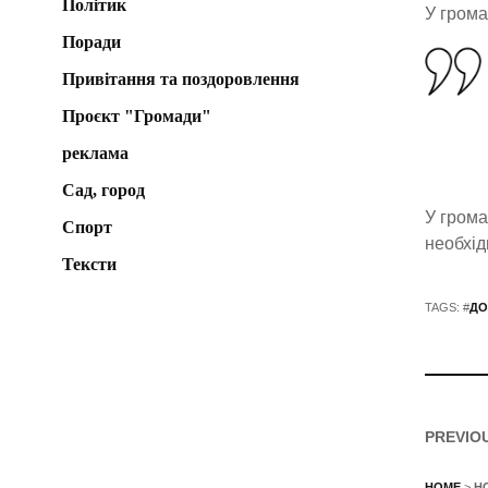
Політик
У грома
Поради
Привітання та поздоровлення
Проєкт "Громади"
реклама
Сад, город
У грома
Спорт
необхі
Тексти
TAGS: #
ДО
PREVIO
HOME
>
Н