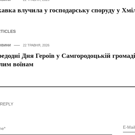
авка влучила у господарську споруду у Хмі
RTICLES
ОВИНИ
22 ТРАВНЯ, 2026
едодні Дня Героїв у Самгородоцькій громад
лим воїнам
 REPLY