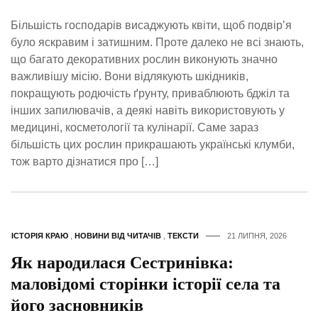
Більшість господарів висаджують квіти, щоб подвір’я
було яскравим і затишним. Проте далеко не всі знають,
що багато декоративних рослин виконують значно
важливішу місію. Вони відлякують шкідників,
покращують родючість ґрунту, приваблюють бджіл та
інших запилювачів, а деякі навіть використовують у
медицині, косметології та кулінарії. Саме зараз
більшість цих рослин прикрашають українські клумби,
тож варто дізнатися про […]
ІСТОРІЯ КРАЮ
,
НОВИНИ ВІД ЧИТАЧІВ
,
ТЕКСТИ
21 ЛИПНЯ, 2026
Як народилася Сестринівка:
маловідомі сторінки історії села та
його засновників