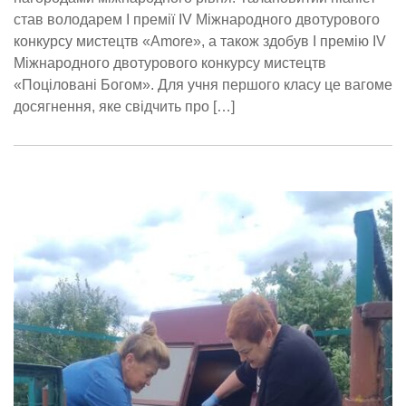
став володарем І премії IV Міжнародного двотурового
конкурсу мистецтв «Amore», а також здобув І премію IV
Міжнародного двотурового конкурсу мистецтв
«Поціловані Богом». Для учня першого класу це вагоме
досягнення, яке свідчить про […]