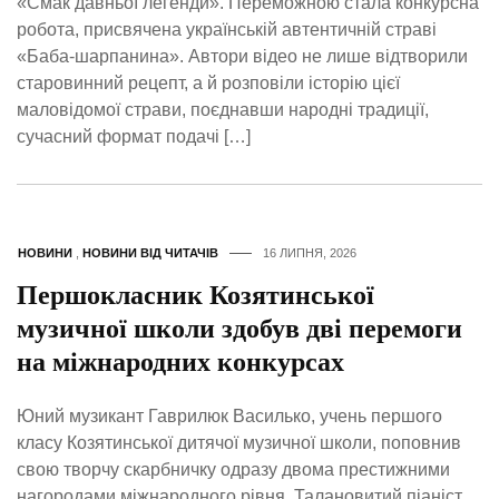
«Смак давньої легенди». Переможною стала конкурсна
робота, присвячена українській автентичній страві
«Баба-шарпанина». Автори відео не лише відтворили
старовинний рецепт, а й розповіли історію цієї
маловідомої страви, поєднавши народні традиції,
сучасний формат подачі […]
НОВИНИ
,
НОВИНИ ВІД ЧИТАЧІВ
16 ЛИПНЯ, 2026
Першокласник Козятинської
музичної школи здобув дві перемоги
на міжнародних конкурсах
Юний музикант Гаврилюк Василько, учень першого
класу Козятинської дитячої музичної школи, поповнив
свою творчу скарбничку одразу двома престижними
нагородами міжнародного рівня. Талановитий піаніст