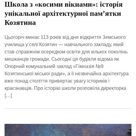
Школа з «косими вікнами»: історія
унікальної архітектурної пам’ятки
Козятина
Цьогоріч минає 113 років від дня відкриття Земського
училища у селі Козятин — навчального закладу, який
став справжнім осередком освіти для кількох поколінь
мешканців громади. Сьогодні ця будівля відома як
Опорний комунальний заклад «Гімназія №9
Козятинської міської ради», а її незвичайна архітектура
вже понад століття привертає увагу істориків і
краєзнавців. Про історію школи розповіла директорка
[…]