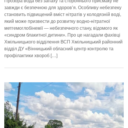
Прозора вода без запаху та стороннього присмаку не
завжди є безпечною для здоров’я. Особливу небезпеку
становить підвищений вміст нітратів у колодязній воді,
який може призвести до розвитку водно-нітратної
метгемоглобінемії — небезпечного стану, відомого як
«синдром блакитної дитини». Про це нагадали фахівці
Хмільницького відділення ВСП Хмільницький районний
відділ ДУ «Вінницький обласний центр контролю та
профілактики хвороб […]