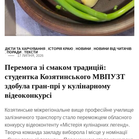
ДІЄТИ ТА ХАРЧУВАННЯ
,
ІСТОРІЯ КРАЮ
,
НОВИНИ
,
НОВИНИ ВІД ЧИТАЧІВ
,
ПОРАДИ
,
ТЕКСТИ
17 ЛИПНЯ, 2026
Перемога зі смаком традицій:
студентка Козятинського МВПУЗТ
здобула гран-прі у кулінарному
відеоконкурсі
Козятинське міжрегіональне вище професійне училище
залізничного транспорту стало переможцем обласного
конкурсу відеоконтенту «Містерія кулінарних легенд».
Творча команда закладу виборола І місце у номінації