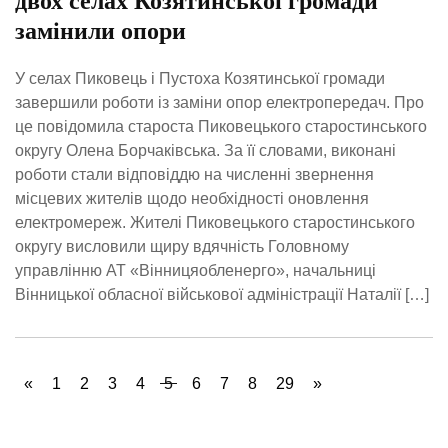
двох селах Козятинської громади
замінили опори
У селах Пиковець і Пустоха Козятинської громади
завершили роботи із заміни опор електропередач. Про
це повідомила староста Пиковецького старостинського
округу Олена Борчаківська. За її словами, виконані
роботи стали відповіддю на численні звернення
місцевих жителів щодо необхідності оновлення
електромереж. Жителі Пиковецького старостинського
округу висловили щиру вдячність Головному
управлінню АТ «Вінницяобленерго», начальниці
Вінницької обласної військової адміністрації Наталії […]
«
1
2
3
4
5
6
7
8
29
»