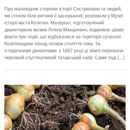
Про маловідомі сторінки історії Сестринівки та людей,
які стояли біля витоків її заснування, розповіли у Музеї
історії міста Козятин. Матеріал, підготовлений
директоркою музею Лілією Макаревич, відкриває цікаві
факти про події, що відбувалися на території сучасної
Козятинщини понад чотири століття тому. За
історичними джерелами, у 1607 році ці землі пережили
черговий спустошливий татарський набіг. Саме тоді […]