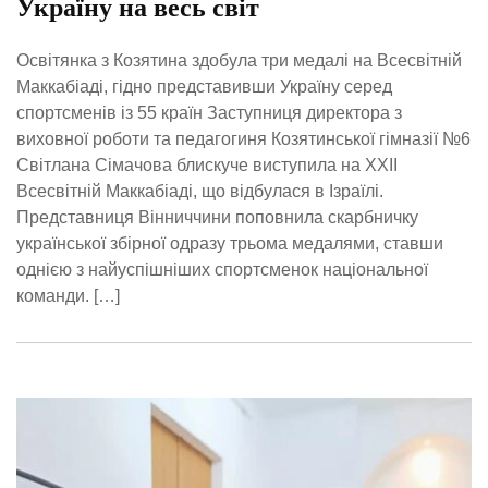
Україну на весь світ
Освітянка з Козятина здобула три медалі на Всесвітній
Маккабіаді, гідно представивши Україну серед
спортсменів із 55 країн Заступниця директора з
виховної роботи та педагогиня Козятинської гімназії №6
Світлана Сімачова блискуче виступила на XXII
Всесвітній Маккабіаді, що відбулася в Ізраїлі.
Представниця Вінниччини поповнила скарбничку
української збірної одразу трьома медалями, ставши
однією з найуспішніших спортсменок національної
команди. […]