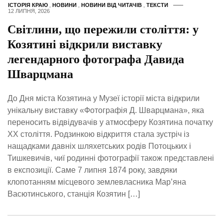
ІСТОРІЯ КРАЮ
,
НОВИНИ
,
НОВИНИ ВІД ЧИТАЧІВ
,
ТЕКСТИ
12 ЛИПНЯ, 2026
Світлини, що пережили століття: у
Козятині відкрили виставку
легендарного фотографа Давида
Шварцмана
До Дня міста Козятина у Музеї історії міста відкрили
унікальну виставку «Фотографія Д. Шварцмана», яка
переносить відвідувачів у атмосферу Козятина початку
ХХ століття. Родзинкою відкриття стала зустріч із
нащадками давніх шляхетських родів Потоцьких і
Тишкевичів, чиї родинні фотографії також представлені
в експозиції. Саме 7 липня 1874 року, завдяки
клопотанням місцевого землевласника Мар’яна
Васютинського, станція Козятин […]