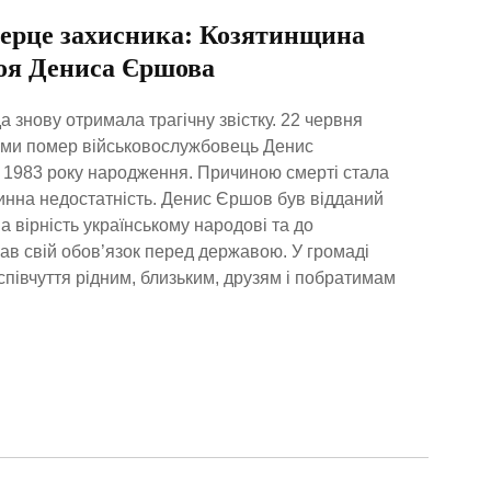
серце захисника: Козятинщина
оя Дениса Єршова
 знову отримала трагічну звістку. 22 червня
Суми помер військовослужбовець Денис
 1983 року народження. Причиною смерті стала
инна недостатність. Денис Єршов був відданий
на вірність українському народові та до
ав свій обов’язок перед державою. У громаді
півчуття рідним, близьким, друзям і побратимам