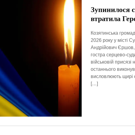
Зупинилося 
втратила Гер
Козятинська громада
2026 року у місті 
Андрійович Єршов,
гостра серцево-суд
військовій присязі 
останнього виконув
висловлюють щирі с
[…]