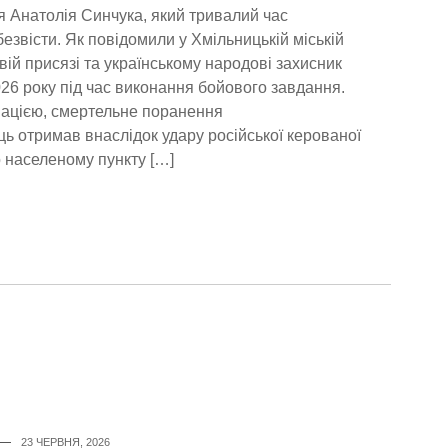
 Анатолія Синчука, який тривалий час
езвісти. Як повідомили у Хмільницькій міській
овій присязі та українському народові захисник
026 року під час виконання бойового завдання.
ацією, смертельне поранення
ь отримав внаслідок удару російської керованої
о населеному пункту […]
23 ЧЕРВНЯ, 2026