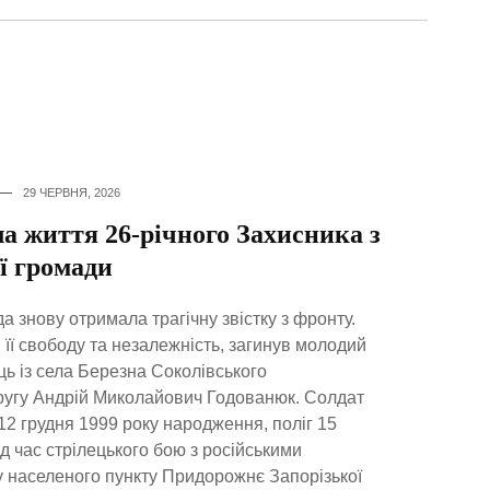
29 ЧЕРВНЯ, 2026
ла життя 26-річного Захисника з
ї громади
 знову отримала трагічну звістку з фронту.
 її свободу та незалежність, загинув молодий
ь із села Березна Соколівського
ругу Андрій Миколайович Годованюк. Солдат
12 грудня 1999 року народження, поліг 15
д час стрілецького бою з російськими
 населеного пункту Придорожнє Запорізької