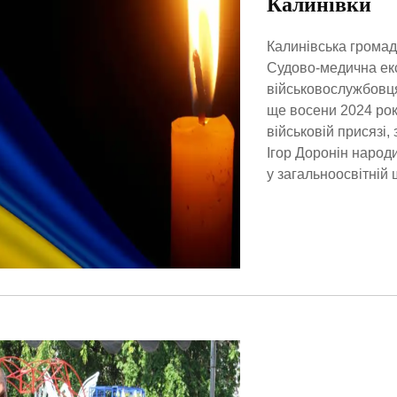
Калинівки
Калинівська громада
Судово-медична екс
військовослужбовця 
ще восени 2024 рок
військовій присязі,
Ігор Доронін народ
у загальноосвітній 