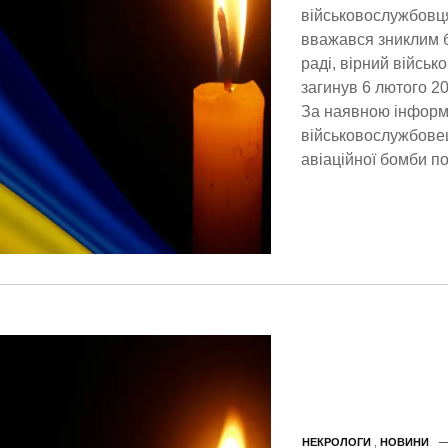
військовослужбовця
вважався зниклим б
раді, вірний військ
загинув 6 лютого 2
За наявною інформ
військовослужбовец
авіаційної бомби п
НЕКРОЛОГИ
,
НОВИНИ