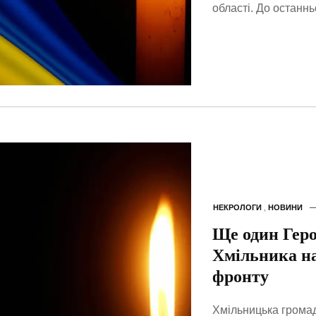
області. До останнь
НЕКРОЛОГИ
,
НОВИНИ
Ще один Геро
Хмільника на
фронту
Хмільницька громад