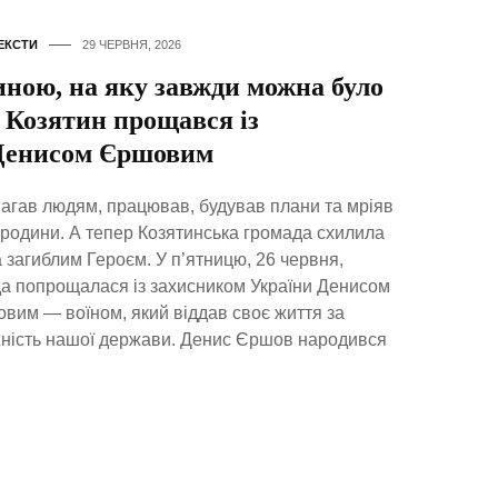
ЕКСТИ
29 ЧЕРВНЯ, 2026
иною, на яку завжди можна було
 Козятин прощався із
Денисом Єршовим
агав людям, працював, будував плани та мріяв
 родини. А тепер Козятинська громада схилила
а загиблим Героєм. У п’ятницю, 26 червня,
а попрощалася із захисником України Денисом
им — воїном, який віддав своє життя за
жність нашої держави. Денис Єршов народився