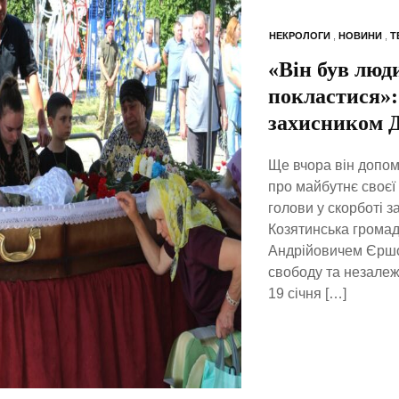
НЕКРОЛОГИ
,
НОВИНИ
,
Т
«Він був люд
покластися»:
захисником 
Ще вчора він допом
про майбутнє своєї
голови у скорботі з
Козятинська громад
Андрійовичем Єршов
свободу та незале
19 січня […]