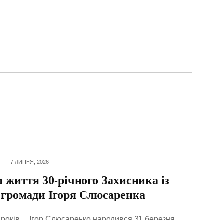
7 ЛИПНЯ, 2026
а життя 30-річного Захисника із
 громади Ігоря Слюсаренка
 років… Ігор Слюсаренко народився 31 березня