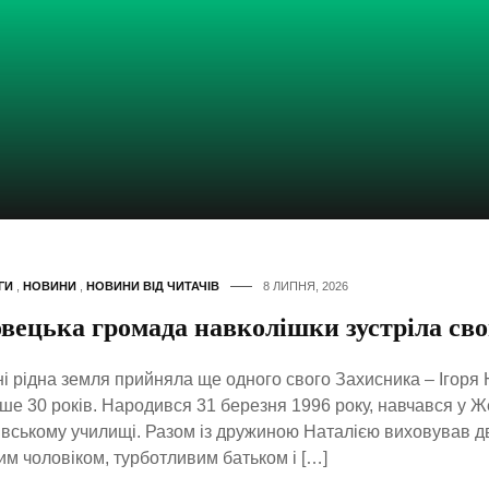
ГИ
,
НОВИНИ
,
НОВИНИ ВІД ЧИТАЧІВ
8 ЛИПНЯ, 2026
овецька громада навколішки зустріла св
і рідна земля прийняла ще одного свого Захисника – Ігоря
ше 30 років. Народився 31 березня 1996 року, навчався у Ж
вському училищі. Разом із дружиною Наталією виховував дв
м чоловіком, турботливим батьком і […]