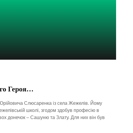
ого Героя…
 Юрійовича Слюсаренка із села Жежелів. Йому
ежелівській школі, згодом здобув професію в
ох донечок – Сашуню та Злату. Для них він був