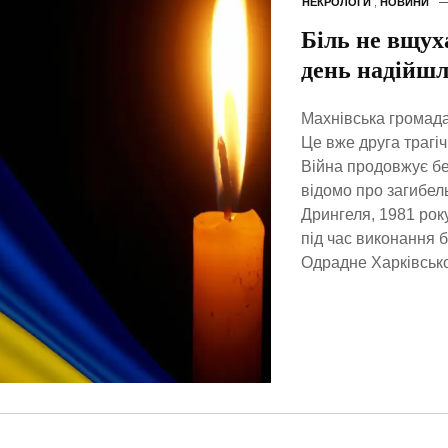
НЕКРОЛОГИ
,
НОВИНИ
Біль не вщуха
день надійшл
Махнівська громад
Це вже друга трагіч
Війна продовжує бе
відомо про загибел
Дрингеля, 1981 рок
під час виконання 
Одрадне Харківської