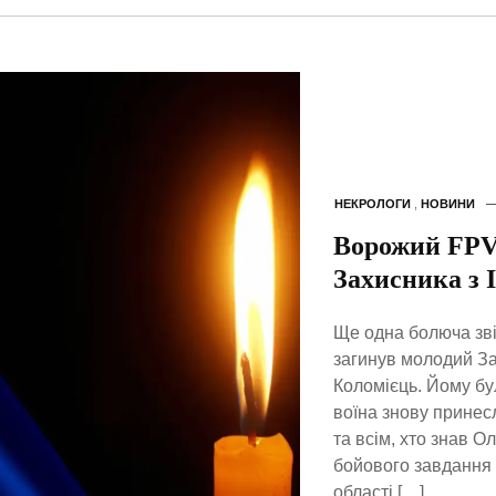
НЕКРОЛОГИ
,
НОВИНИ
Ворожий FPV-
Захисника з 
Ще одна болюча звіс
загинув молодий За
Коломієць. Йому бул
воїна знову принес
та всім, хто знав О
бойового завдання 
області […]