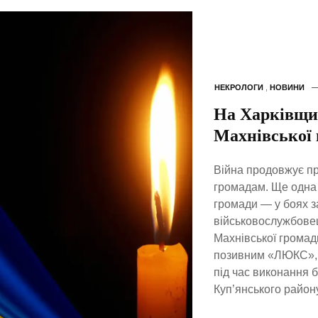
НЕКРОЛОГИ
,
НОВИНИ
На Харківщин
Махнівської
Війна продовжує пр
громадам. Ще одна 
громади — у боях з
військовослужбове
Махнівської громад
позивним «ЛЮКС», н
під час виконання 
Куп’янського район