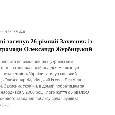
6 ЛИПНЯ, 2026
і загинув 26-річний Захисник із
 громади Олександр Журбицький
иносити невимовний біль українським
трагічна звістка надійшла для мешканців
а незалежність України загинув молодий
ць Олександр Журбицький із села Безіменне
и. Захисник України, відомий побратимам за
ародився у 2000 році. Його життя обірвалося
бойового завдання поблизу села Грушівка
у […]