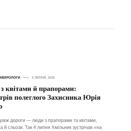
НЕКРОЛОГИ
5 ЛИПНЯ, 2026
з квітами й прапорами:
трів полеглого Захисника Юрія
о
довж дороги — люди з прапорами та квітами,
а й сльози. Так 4 липня Хмільник зустрічав «на