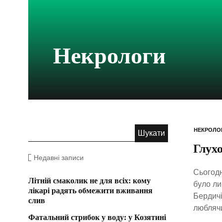
Некрологи
НЕКРОЛО
Глух
Недавні записи
Сьогодн
Літній смаколик не для всіх: кому
було ли
лікарі радять обмежити вживання
Бердичі
слив
люблячи
Фатальний стрибок у воду: у Козятині