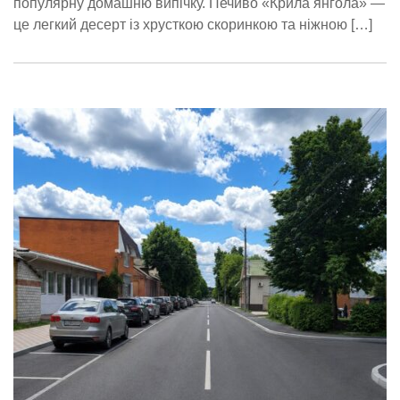
популярну домашню випічку. Печиво «Крила янгола» —
це легкий десерт із хрусткою скоринкою та ніжною […]