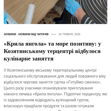
НОВИНИ
,
НОВИНИ ВІД ЧИТАЧІВ
29 ТРАВНЯ, 2026
«Крила янгола» та море позитиву: у
Козятинському терцентрі відбулося
кулінарне заняття
У Козятинському міському територіальному центрі
соціального обслуговування для людей поважного віку
відбулося чергове заняття гуртка «Готуймо смачно».
Цього разу учасники опановували приготування
ніжного печива «Крила янгола». Підопічні терцентру, які
із задоволенням відвідують кулінарний гурток,
власноруч придбали продукти та разом готували