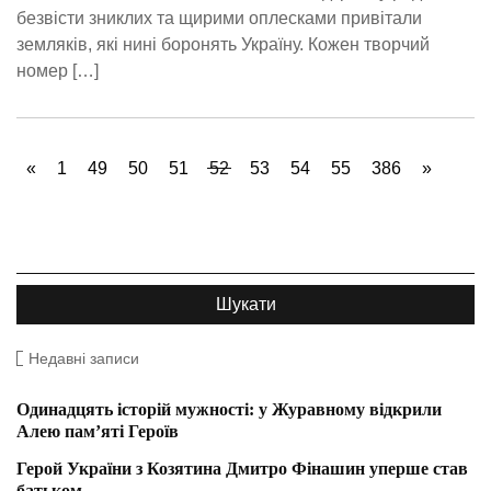
безвісти зниклих та щирими оплесками привітали
земляків, які нині боронять Україну. Кожен творчий
номер […]
«
1
49
50
51
52
53
54
55
386
»
Недавні записи
Одинадцять історій мужності: у Журавному відкрили
Алею пам’яті Героїв
Герой України з Козятина Дмитро Фінашин уперше став
батьком