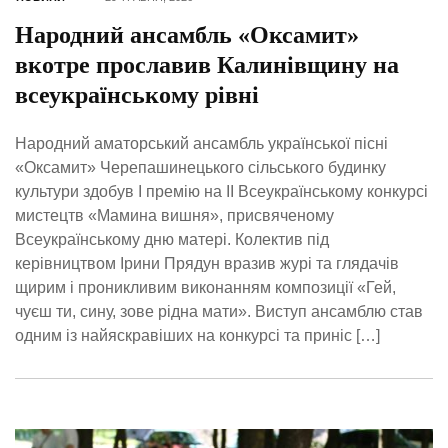
Народний ансамбль «Оксамит»
вкотре прославив Калинівщину на
всеукраїнському рівні
Народний аматорський ансамбль української пісні
«Оксамит» Черепашинецького сільського будинку
культури здобув І премію на ІІ Всеукраїнському конкурсі
мистецтв «Мамина вишня», присвяченому
Всеукраїнському дню матері. Колектив під
керівництвом Ірини Прядун вразив журі та глядачів
щирим і проникливим виконанням композиції «Гей,
чуєш ти, сину, зове рідна мати». Виступ ансамблю став
одним із найяскравіших на конкурсі та приніс […]