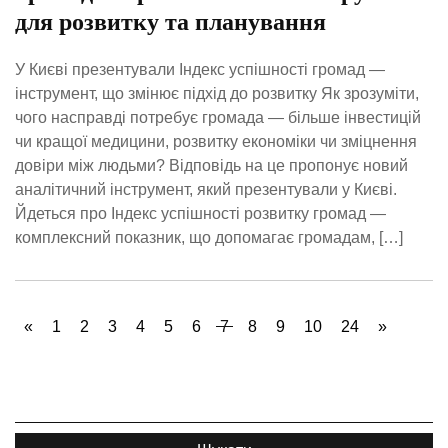
для розвитку та планування
У Києві презентували Індекс успішності громад —
інструмент, що змінює підхід до розвитку Як зрозуміти,
чого насправді потребує громада — більше інвестицій
чи кращої медицини, розвитку економіки чи зміцнення
довіри між людьми? Відповідь на це пропонує новий
аналітичний інструмент, який презентували у Києві.
Йдеться про Індекс успішності розвитку громад —
комплексний показник, що допомагає громадам, […]
«
1
2
3
4
5
6
7
8
9
10
24
»