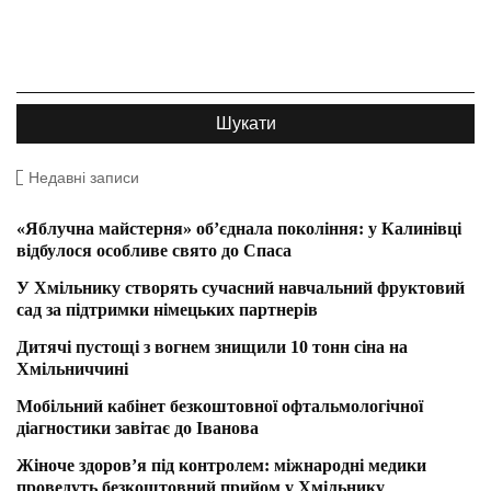
Недавні записи
«Яблучна майстерня» об’єднала покоління: у Калинівці
відбулося особливе свято до Спаса
У Хмільнику створять сучасний навчальний фруктовий
сад за підтримки німецьких партнерів
Дитячі пустощі з вогнем знищили 10 тонн сіна на
Хмільниччині
Мобільний кабінет безкоштовної офтальмологічної
діагностики завітає до Іванова
Жіноче здоров’я під контролем: міжнародні медики
проведуть безкоштовний прийом у Хмільнику