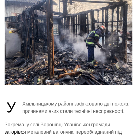
У
Хмільницькому районі зафіксовано дві пожежі,
причинами яких стали технічні несправності.
Зокрема, у селі Воронівці Уланівської громади
загорівся
металевий вагончик, переобладнаний під