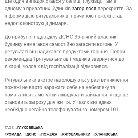
Ще один випадок стався у селищі Глухівці. Там в
одному з приватних будинків
загорілося
перекриття. За
інформацією рятувальників, причиною пожежі став
недолік конструкції димаря.
До прибуття підрозділу ДСНС 35-річний власник
будинку намагався самостійно загасити вогонь. У
результаті він надихався продуктами горіння. Попри
рекомендації рятувальників і медиків звернутися до
лікарні, чоловік від госпіталізації відмовився.
Рятувальники вкотре наголошують: у разі виникнення
пожежі не варто наражати себе на небезпеку та
намагатися самотужки ліквідувати займання, якщо це
становить загрозу для життя. У таких випадках
необхідно негайно телефонувати за номером 101.
TAGS: #
ГЛУХОВЕЦЬКА
ГРОМАДА
#
ДСНС
#
ПОЖЕЖА
#
РЯТУВАЛЬНИКИ
#
УЛАНІВСЬКА