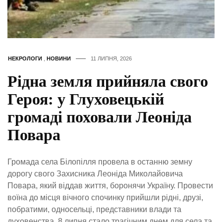
НЕКРОЛОГИ
,
НОВИНИ
11 ЛИПНЯ, 2026
Рідна земля прийняла свого
Героя: у Глуховецькій
громаді поховали Леоніда
Повара
Громада села Білопілля провела в останню земну
дорогу свого Захисника Леоніда Миколайовича
Повара, який віддав життя, боронячи Україну. Провести
воїна до місця вічного спочинку прийшли рідні, друзі,
побратими, односельці, представники влади та
духовенства. 8 липня стало трагічним днем для села та