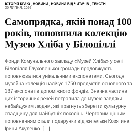
ІСТОРІЯ КРАЮ
,
НОВИНИ
,
НОВИНИ ВІД ЧИТАЧІВ
,
ТЕКСТИ
30 ЛИПНЯ, 2026
Самопрядка, якій понад 100
років, поповнила колекцію
Музею Хліба у Білопіллі
Фонди Комунального закладу «Музей Хліба» у селі
Білопілля Глуховецької громади продовжують
поповнюватися унікальними експонатами. Сьогодні
музейна колекція налічує 1750 предметів основного та
187 експонатів допоміжного фондів. Значна частина
цих історичних речей потрапила до музею завдяки
небайдужим людям, які прагнуть зберегти культурну
спадщину для майбутніх поколінь. Черговим цінним
поповненням стали подарунки від жительки Козятина
Ірини Акуленко. […]