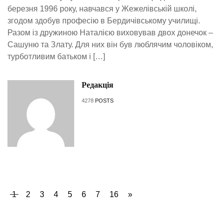
березня 1996 року, навчався у Жежелівській школі,
згодом здобув професію в Бердичівському училищі.
Разом із дружиною Наталією виховував двох донечок –
Сашуню та Злату. Для них він був люблячим чоловіком,
турботливим батьком і […]
Редакція
4278
POSTS
1
2
3
4
5
6
7
16
»