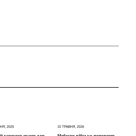
НЯ, 2025
15 ТРАВНЯ, 2026
й коридор шани для
Небесне військо поповнив