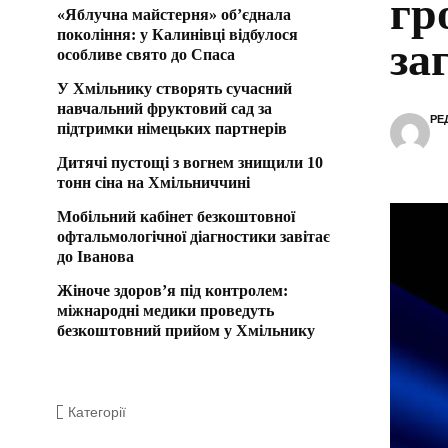
гр
«Яблучна майстерня» об’єднала
покоління: у Калинівці відбулося
за
особливе свято до Спаса
У Хмільнику створять сучасний
навчальний фруктовий сад за
РЕ
підтримки німецьких партнерів
Дитячі пустощі з вогнем знищили 10
тонн сіна на Хмільниччині
Мобільний кабінет безкоштовної
офтальмологічної діагностики завітає
до Іванова
Жіноче здоров’я під контролем:
міжнародні медики проведуть
безкоштовний прийом у Хмільнику
Категорії