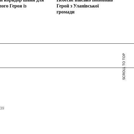
лого Героя із
Герой з Уланівської
громади
SCROLL TO TOP
639