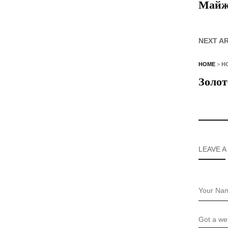
Майже
NEXT A
HOME
>
Н
Золот
LEAVE A