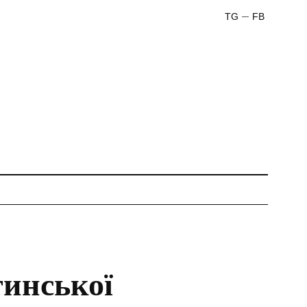
TG
FB
тинської