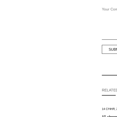
RELATE
14 СІЧНЯ, 
15 січн