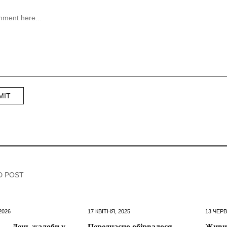
D POST
2026
17 КВІТНЯ, 2025
13 ЧЕРВ
я — День жалоби у
Передчасно обірвалося
Живи