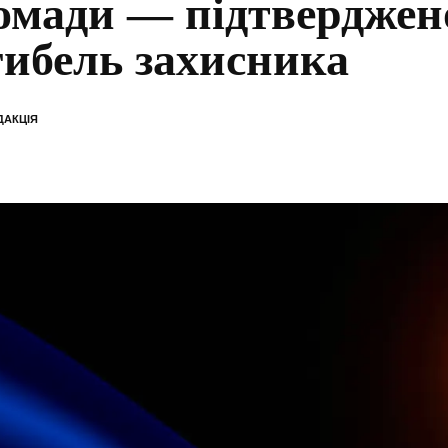
омади — підтверджен
гибель захисника
ДАКЦІЯ