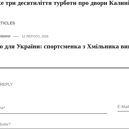
 три десятиліття турботи про двори Калинів
RTICLES
ОВИНИ
12 ЛЮТОГО, 2026
о для України: спортсменка з Хмільника в
 REPLY