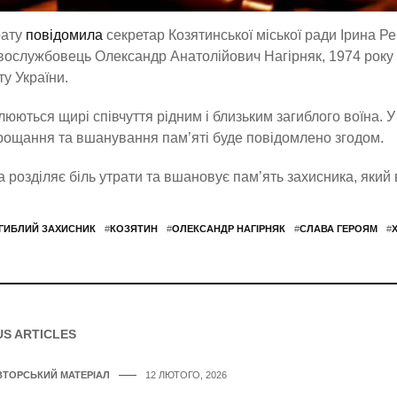
рату
повідомила
секретар Козятинської міської ради Ірина Р
вослужбовець Олександр Анатолійович Нагірняк, 1974 року
ту України.
юються щирі співчуття рідним і близьким загиблого воїна. 
ощання та вшанування пам’яті буде повідомлено згодом.
 розділяє біль утрати та вшановує пам’ять захисника, який в
ГИБЛИЙ ЗАХИСНИК
#
КОЗЯТИН
#
ОЛЕКСАНДР НАГІРНЯК
#
СЛАВА ГЕРОЯМ
#
US ARTICLES
ВТОРСЬКИЙ МАТЕРІАЛ
12 ЛЮТОГО, 2026