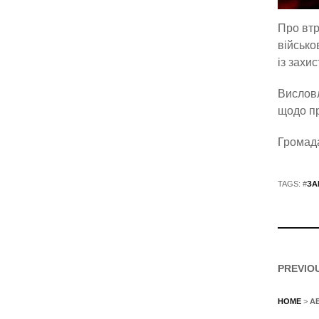
Про вт
військо
із захис
Висловл
щодо пр
Громада
TAGS: #
ЗА
PREVIO
HOME
>
А