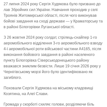
27 липня 2024 року Сергія Худякова було призвано до
лав Збройних сил України. Навчання проходив у селі
Троянів Житомирської області, після чого виконував
бойові завдання на сході держави — у Краматорську та
в районі Білогорівки Луганської області.
З 26 жовтня 2024 року солдат, стрілець-снайпер 1-го
аеромобільного відділення 3-го аеромобільного взводу
4-ї аеромобільної роти військової частини А4165, після
виконання бойового завдання в районі населеного
пункту Білогорівка Сіверськодонецького району
вважався зниклим безвісти. Лише 19 січня 2026 року у
Чернігівському морзі його було ідентифіковано як
загиблого.
Поховали Сергія Худякова на міському кладовищі
Козятина, на Алеї Слави.
Громада у скорботі схиляє голови, розділяючи біль