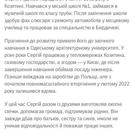
Козятині. Навчався у міській школі №1, займався в
музичній школі по класу труби. Після закінчення школи
здобув фах слюсаря з ремонту автомобілів у місцевому
училищі та працював за спеціальністю в Бердичеві.
Прагнення до розвитку привело його до заочного
навчання в Одеському архітектурному університеті. У
різні роки Сергій працював у тепломережах Козятина,
газовому господарстві, а згодом — у Києві, де після
завершення навчання обіймав посаду інженера.
Пізніше виїжджав на заробітки до Польщі, але з
початком повномасштабного вторгнення у лютому 2022
року залишився вдома.
У цей час Сергій разом із друзями виготовляв окопні
свічки, допомагав громаді, підтримував рідних. Він
завжди дбав про батьків, сестру та синів, ніколи не
уникав відповідальності й поважав працю інших.