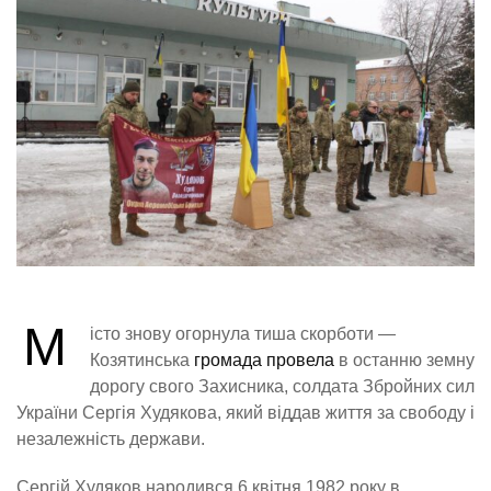
М
істо знову огорнула тиша скорботи —
Козятинська
громада провела
в останню земну
дорогу свого Захисника, солдата Збройних сил
України Сергія Худякова, який віддав життя за свободу і
незалежність держави.
Сергій Худяков народився 6 квітня 1982 року в