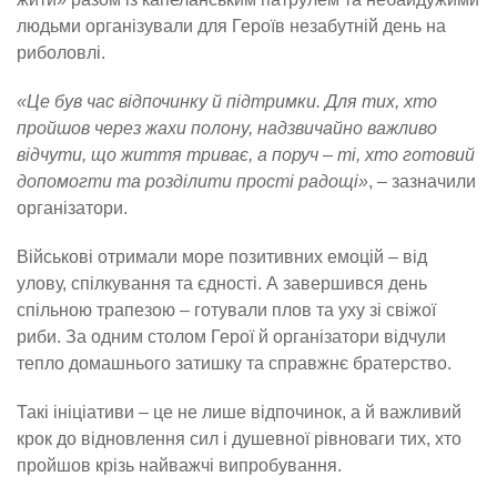
людьми організували для Героїв незабутній день на
риболовлі.
«Це був час відпочинку й підтримки. Для тих, хто
пройшов через жахи полону, надзвичайно важливо
відчути, що життя триває, а поруч – ті, хто готовий
допомогти та розділити прості радощі»
, – зазначили
організатори.
Військові отримали море позитивних емоцій – від
улову, спілкування та єдності. А завершився день
спільною трапезою – готували плов та уху зі свіжої
риби. За одним столом Герої й організатори відчули
тепло домашнього затишку та справжнє братерство.
Такі ініціативи – це не лише відпочинок, а й важливий
крок до відновлення сил і душевної рівноваги тих, хто
пройшов крізь найважчі випробування.