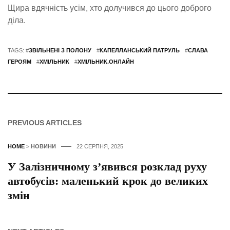
Щира вдячність усім, хто долучився до цього доброго
діла.
TAGS: #
ЗВІЛЬНЕНІ З ПОЛОНУ
#
КАПЕЛЛАНСЬКИЙ ПАТРУЛЬ
#
СЛАВА
ГЕРОЯМ
#
ХМІЛЬНИК
#
ХМІЛЬНИК.ОНЛАЙН
PREVIOUS ARTICLES
HOME
>
НОВИНИ
22 СЕРПНЯ, 2025
У Залізничному з’явився розклад руху
автобусів: маленький крок до великих
змін