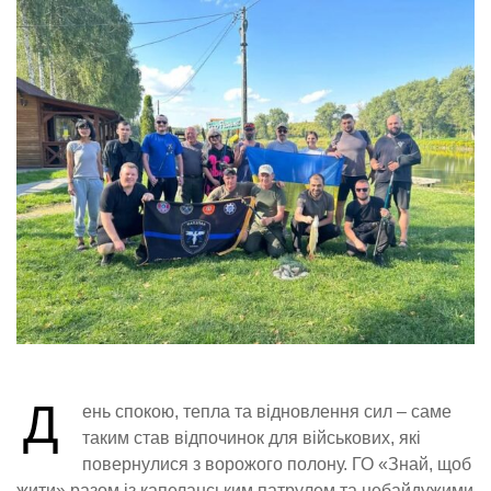
Д
ень спокою, тепла та відновлення сил – саме
таким став відпочинок для військових, які
повернулися з ворожого полону. ГО «Знай, щоб
жити» разом із капеланським патрулем та небайдужими