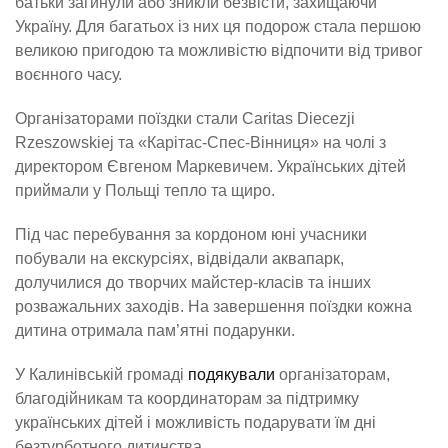
батьки загинули або зникли безвісти, захищаючи
Україну. Для багатьох із них ця подорож стала першою
великою пригодою та можливістю відпочити від тривог
воєнного часу.
Організаторами поїздки стали Caritas Diecezji
Rzeszowskiej та «Карітас-Спес-Вінниця» на чолі з
директором Євгеном Маркевичем. Українських дітей
приймали у Польщі тепло та щиро.
Під час перебування за кордоном юні учасники
побували на екскурсіях, відвідали аквапарк,
долучилися до творчих майстер-класів та інших
розважальних заходів. На завершення поїздки кожна
дитина отримала пам’ятні подарунки.
У Калинівській громаді
подякували
організаторам,
благодійникам та координаторам за підтримку
українських дітей і можливість подарувати їм дні
безтурботного дитинства.