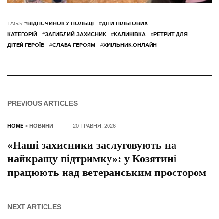
TAGS: #
ВІДПОЧИНОК У ПОЛЬЩІ
#
ДІТИ ПІЛЬГОВИХ
КАТЕГОРІЙ
#
ЗАГИБЛИЙ ЗАХИСНИК
#
КАЛИНІВКА
#
РЕТРИТ ДЛЯ
ДІТЕЙ ГЕРОЇВ
#
СЛАВА ГЕРОЯМ
#
ХМІЛЬНИК.ОНЛАЙН
PREVIOUS ARTICLES
HOME
>
НОВИНИ
20 ТРАВНЯ, 2026
«Наші захисники заслуговують на
найкращу підтримку»: у Козятині
працюють над ветеранським простором
NEXT ARTICLES