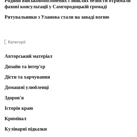
Родини військовополонених і зниклих безвісти отримали
фахові консультації у Самгородоцькій громаді
Рятувальники з Уланова стали на заваді вогню
Категорії
Авторський матеріал
Дизайн та інтер'єр
Дієти та харчування
Домашні улюбленці
Здоров'я
Історія краю
Кримінал
Кулінарні підказки