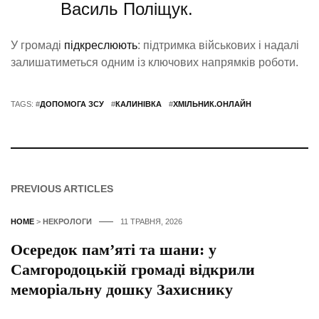
Василь Поліщук.
У громаді
підкреслюють
: підтримка військових і надалі
залишатиметься одним із ключових напрямків роботи.
TAGS: #
ДОПОМОГА ЗСУ
#
КАЛИНІВКА
#
ХМІЛЬНИК.ОНЛАЙН
PREVIOUS ARTICLES
HOME
>
НЕКРОЛОГИ
11 ТРАВНЯ, 2026
Осередок пам’яті та шани: у
Самгородоцькій громаді відкрили
меморіальну дошку Захиснику