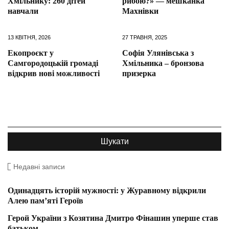
Хмільнику: 260 дітей
рибою?» — мешканка
навчали
Махнівки
13 КВІТНЯ, 2026
27 ТРАВНЯ, 2025
Екопроєкт у
Софія Улянівська з
Самгородоцькій громаді
Хмільника – бронзова
відкрив нові можливості
призерка
Недавні записи
Одинадцять історій мужності: у Журавному відкрили
Алею пам’яті Героїв
Герой України з Козятина Дмитро Фінашин уперше став
батьком