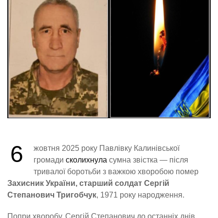
6
жовтня 2025 року Павлівку Калинівської
громади
сколихнула
сумна звістка — після
тривалої боротьби з важкою хворобою помер
Захисник України, старший солдат Сергій
Степанович Тригобчук
, 1971 року народження.
Попри хворобу, Сергій Степанович до останніх днів