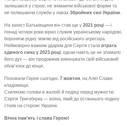
залишався у строю, не знімаючи військової форми та
не полишаючи служби у лавах
Збройних сил України
.
На захист Батьківщини він став ще у
2021 році
— і
понад чотири роки вірно служив українському народові,
боронячи рідну землю від російського агресора.
Неймовірно важким ударом для Сергія стала
втрата
єдиного сина у 2023 році
, однак навіть це не зламало
його дух — він продовжив виконувати свій військовий
обов’язок до кінця.
Поховали Героя сьогодні,
7 жовтня
, на Алеї Слави
кладовища.
Схиляємо голови в жалобі й подяці перед мужністю
Сергія Тригобчука — воїна, який до останнього подиху
стояв на сторожі України.
Вічна пам’ять і слава Герою!