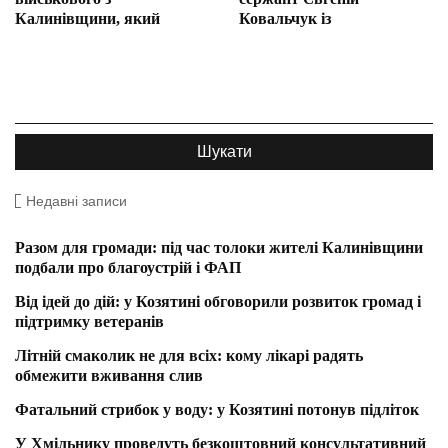
Калинівщини, який
Ковальчук із
Недавні записи
Разом для громади: під час толоки жителі Калинівщини
подбали про благоустрій і ФАП
Від ідей до дій: у Козятині обговорили розвиток громад і
підтримку ветеранів
Літній смаколик не для всіх: кому лікарі радять
обмежити вживання слив
Фатальний стрибок у воду: у Козятині потонув підліток
У Хмільнику проведуть безкоштовний консультативний