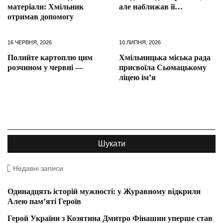
матеріали: Хмільник
але наближав її…
отримав допомогу
16 ЧЕРВНЯ, 2026
10 ЛИПНЯ, 2026
Полийте картоплю цим
Хмільницька міська рада
розчином у червні —
присвоїла Сьомацькому
ліцею ім’я
Недавні записи
Одинадцять історій мужності: у Журавному відкрили
Алею пам’яті Героїв
Герой України з Козятина Дмитро Фінашин уперше став