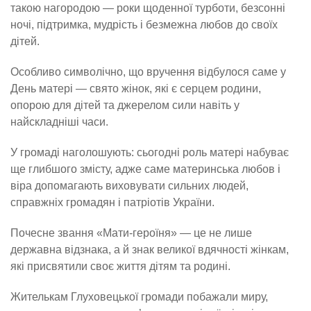
такою нагородою — роки щоденної турботи, безсонні
ночі, підтримка, мудрість і безмежна любов до своїх
дітей.
Особливо символічно, що вручення відбулося саме у
День матері — свято жінок, які є серцем родини,
опорою для дітей та джерелом сили навіть у
найскладніші часи.
У громаді наголошують: сьогодні роль матері набуває
ще глибшого змісту, адже саме материнська любов і
віра допомагають виховувати сильних людей,
справжніх громадян і патріотів України.
Почесне звання «Мати-героїня» — це не лише
державна відзнака, а й знак великої вдячності жінкам,
які присвятили своє життя дітям та родині.
Жителькам Глуховецької громади побажали миру,