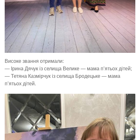
Високе звання отримали:
— Ірина Дячук із селища Велике — мама п’ятьох дітей;
— Тетяна Казмірчук із селища Бродецьке — мама
п’ятьох дітей.