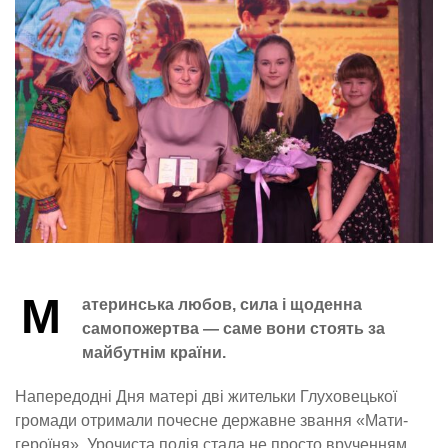
М
атеринська любов, сила і щоденна
самопожертва — саме вони стоять за
майбутнім країни.
Напередодні Дня матері дві жительки Глуховецької
громади отримали почесне державне звання «Мати-
героїня». Урочиста подія стала не просто врученням