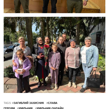
TAGS: #
ЗАГИБЛИЙ ЗАХИСНИК
#
СЛАВА
ГЕРОЯМ
#
ХМІЛЬНИК
#
ХМІЛЬНИК.ОНЛАЙН