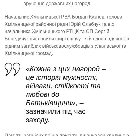
вручення державних нагород.
Начальник Хмільницької РВА Богдан Кузнец, голова
Хмільницької районної ради Юрій Слабчук та в.о.
начальника Хмільницького РТЦК та СП Сергій
Бенедичук висловили щирі співчуття й слова вдячності
рідним загиблих військовослужбовців з Уланівської та
Хмільницької громад.
«
Кожна з цих нагород –
це історія мужності,
відваги, стійкості та
любові до
Батьківщини»
, –
зазначили під час
заходу.
Пам’ять загиблих воїнів присутні вшанували хвилиною