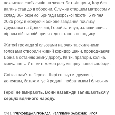
покликала своїх синів на захист Батьківщини, Ігор без
вагань став до її оборони. Служив старшим матросом у
складі 36-ї окремої бригади морської піхоти. 5 липня
2026 року, виконуючи бойове завдання поблизу
Дружківки на Донеччині, Герой загинув, залишившись
вірним військовій присязі до останнього подиху.
Жителі громади зі сльозами на очах та схиленими
головами створили живий коридор шани, проводжаючи
Воїна в останню земну дорогу. Квіти, прапори, коліна,
мовчання… У ці миті кожен розумів ціну нашої свободи.
Світла пам’ять Герою. Щирі співчуття дружині,
донечкам, батькам, усій родині, побратимам і близьким.
Герої не вмирають. Вони назавжди залишаються у
серцях вдячного народу.
TAGS: #
ГЛУХОВЕЦЬКА ГРОМАДА
#
ЗАГИБЛИЙ ЗАХИСНИК
#
ІГОР