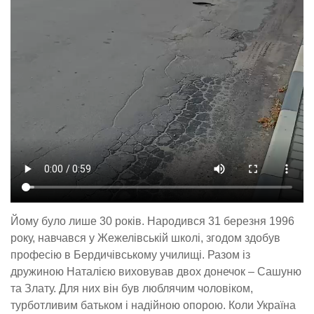
Йому було лише 30 років. Народився 31 березня 1996
року, навчався у Жежелівській школі, згодом здобув
професію в Бердичівському училищі. Разом із
дружиною Наталією виховував двох донечок – Сашуню
та Злату. Для них він був люблячим чоловіком,
турботливим батьком і надійною опорою. Коли Україна