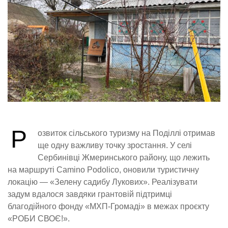
Р
озвиток сільського туризму на Поділлі отримав
ще одну важливу точку зростання. У селі
Сербинівці Жмеринського району, що лежить
на маршруті Camino Podolico, оновили туристичну
локацію — «Зелену садибу Лукових». Реалізувати
задум вдалося завдяки грантовій підтримці
благодійного фонду «МХП-Громаді» в межах проєкту
«РОБИ СВОЄ!».