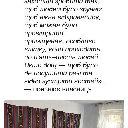
захотіли зробити так,
щоб людям було зручно:
щоб вікна відкривалися,
щоб можна було
провітрити
приміщення, особливо
влітку, коли приходить
по п’ять–шість людей.
Якщо дощ — щоб було
де посушити речі та
гідно зустріти гостей»
,
— пояснює власниця.