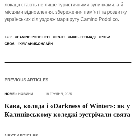
локації стають не лише туристичними зупинками, а й
місцями відновлення, збереження пам’яті та розвитку
українських сіл уздовж маршруту Camino Podolico.
TAGS: #
CAMINO PODOLICO
#
ГРАНТ
#
МХП - ГРОМАДІ
#
РОБИ
СВОЄ
#
ХМІЛЬНИК.ОНЛАЙН
PREVIOUS ARTICLES
HOME
>
НОВИНИ
19 ГРУДНЯ, 2025
Кава, коляда і «Darkness of Winter»: як у
Калинівському коледжі зустрічали свята
NEXT ARTICLES