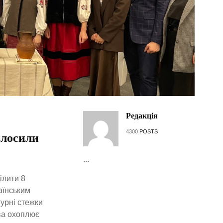
Редакція
4300
POSTS
олосили
...
ілити 8
аїнським
урні стежки
ва охоплює