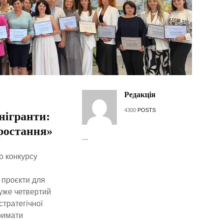
Редакція
4300
POSTS
нігранти:
ростання»
...
о конкурсу
 проєкти для
 уже четвертий
стратегічної
римати