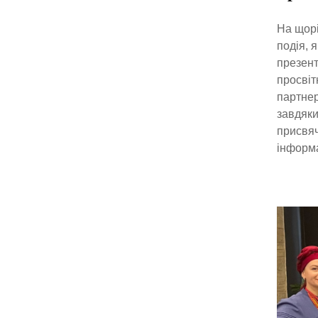
На щорі
подія, 
презент
просвіт
партнер
завдяки
присвяч
інформа