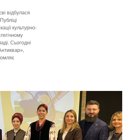
ві відбулася
 Публіці
ації культурно-
атегічному
ді. Сьогодні
Антиквар»,
домляє