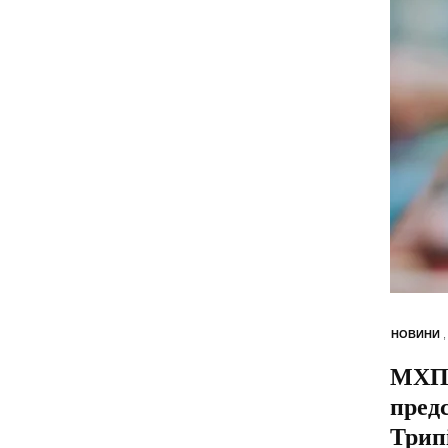
НОВИНИ
МХП і
пред
Трип