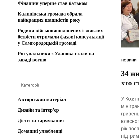
Фінашин уперше став батьком
Калинівська громада обрала
найкращих шашкістів року
Родини військовополонених і зниклих
безвісти отримали фахові консультації
у Самгородоцькій громаді
Рятувальники з Уланова стали на
заваді вогню
НОВИНИ
34 ж
хто 
Категорії
У Козят
Авторський матеріал
мінігра
Дизайн та інтер'єр
гривень
Дієти та харчування
власног
рік пос
Домашні улюбленці
підтрим