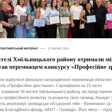
,
ПАРТНЕРСЬКИЙ МАТЕРІАЛ
23 ЛИПНЯ, 2026
ителі Хмільницького району отримали мі
став переможцем конкурсу «Професійне з
ині відбулося фінальне нагородження переможців обласног
нтів «Професійне зростання». Сертифікати на 15 тисяч
 отримали 34 жителі Хмільницького району, які представили
о професійного розвитку та розвитку своїх громад. Конкурс
піль реалізовує громадське об’єднання «Ми – Вінничани» за 
ки Благодійного фонду «МХП – Громаді». Його мета — підт