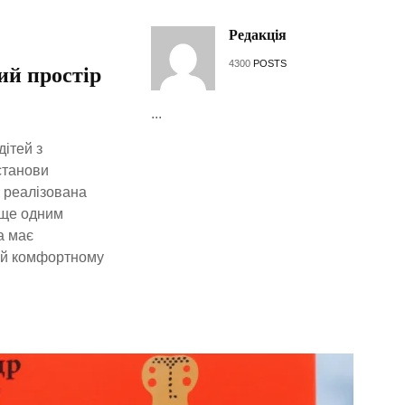
Редакція
4300
POSTS
ий простір
...
дітей з
станови
 реалізована
 ще одним
а має
у й комфортному