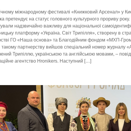
чному міжнародному фестивалі «Книжковий Арсенал» у Киє
яка претендує на статус головного культурного прориву року.
ували надзвичайно важливу для національної самоідентифік
ницьку платформу «Україна. Світ Трипілля», створену в стр
стві ГО «Наша основа» та Благодійним фондом «МХП-Грома
 такому партнерству вийшов спеціальний номер журналу «
ений Трипіллю, українською та англійською мовами, – пові
ційне агентство Hronikers. Наступний […]