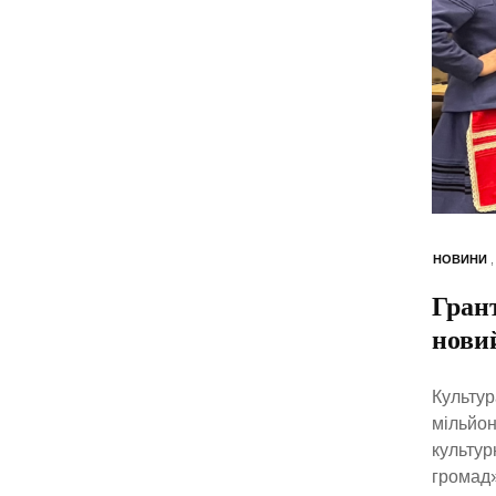
НОВИНИ
Гран
нови
Культур
мільйон
культур
громад»