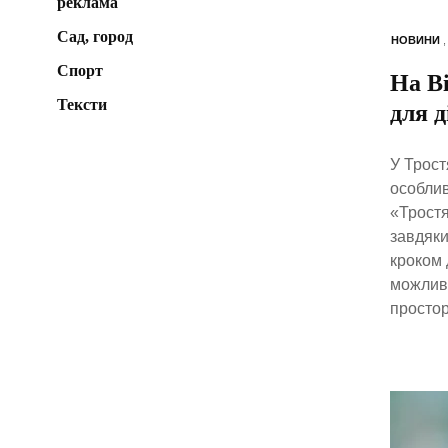
реклама
Сад, город
НОВИНИ
Спорт
На В
Тексти
для д
У Трост
особлив
«Тростя
завдяки
кроком 
можливі
простор