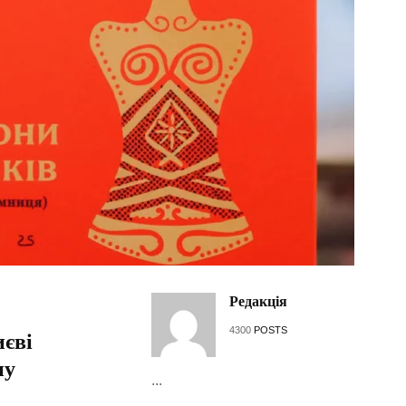
Редакція
4300
POSTS
иєві
ну
...