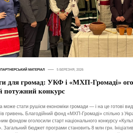
,
ПАРТНЕРСЬКИЙ МАТЕРІАЛ
5 БЕРЕЗНЯ, 2026
ти для громад: УКФ і «МХП-Громаді» ог
й потужний конкурс
а може стати рушієм економіки громади — і на це готові вид
ів гривень. Благодійний фонд «МХП-Громаді» спільно з Укр
ним фондом оголосили старт національного конкурсу «Культ
. Загальний бюджет програми становить 8 млн грн. Ініціати