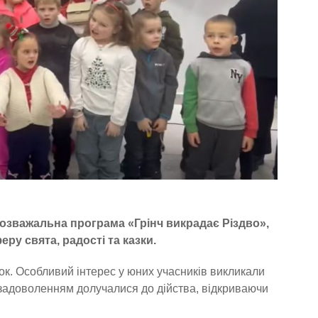
озважальна програма «Грінч викрадає Різдво»,
у свята, радості та казки.
нок. Особливий інтерес у юних учасників викликали
із задоволенням долучалися до дійства, відкриваючи