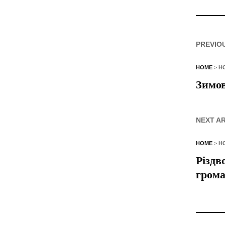
PREVIO
HOME
>
Н
Зимов
NEXT A
HOME
>
Н
Різдв
гром