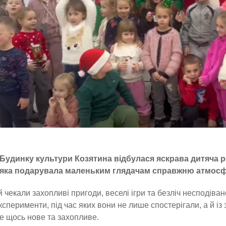
Будинку культури Козятина відбулася яскрава дитяча р
яка подарувала маленьким глядачам справжню атмосфер
й чекали захопливі пригоди, веселі ігри та безліч несподіва
експерименти, під час яких вони не лише спостерігали, а й 
е щось нове та захопливе.