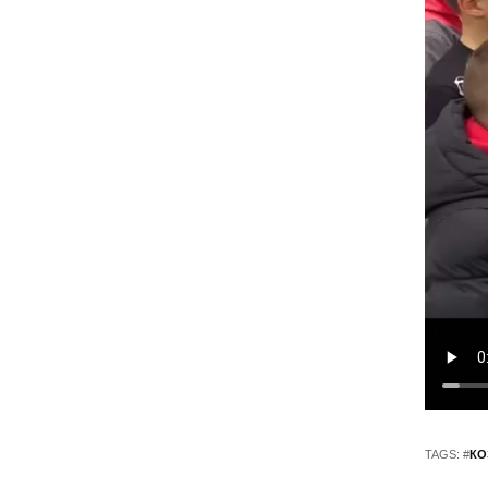
TAGS: #
КО