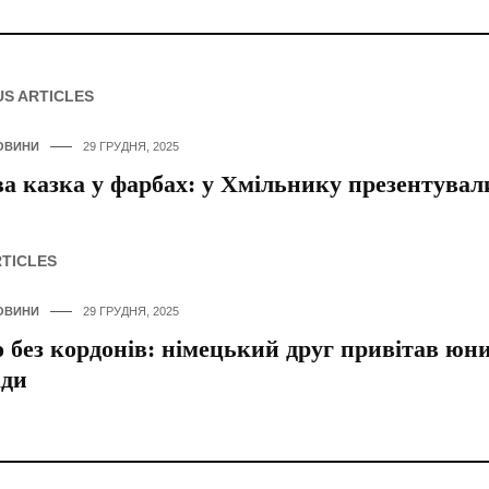
US ARTICLES
ОВИНИ
29 ГРУДНЯ, 2025
а казка у фарбах: у Хмільнику презентува
RTICLES
ОВИНИ
29 ГРУДНЯ, 2025
о без кордонів: німецький друг привітав юн
ади