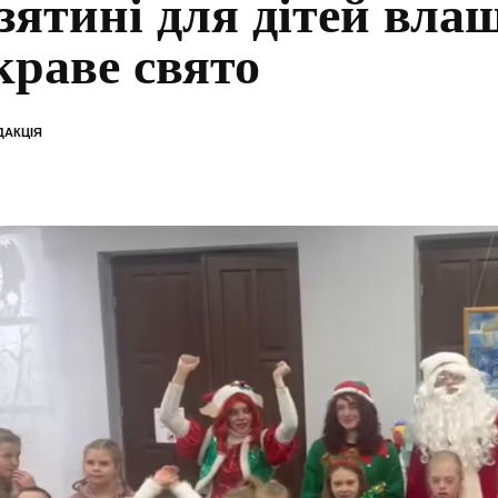
зятині для дітей вла
краве свято
ДАКЦІЯ