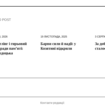
D POST
, 2026
19 ЛИСТОПАДА, 2025
3 СЕРПН
лінг і гирьовий
Барви сили й надії: у
За до
аради пам’яті:
Козятині відкрили
стало
одоцька
Контакти редакції: