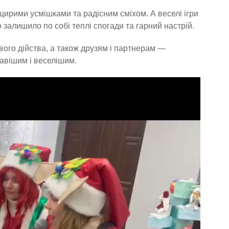
ирими усмішками та радісним сміхом. А веселі ігри
 залишило по собі теплі спогади та гарний настрій.
вого дійства, а також друзям і партнерам —
авішим і веселішим.