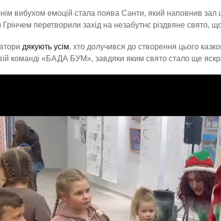
ім вибухом емоцій стала поява Санти, який наповнив зал щ
з Грінчем перетворили захід на незабутнє різдвяне свято, що
затори
дякують усім
, хто долучився до створення цього казко
ій команді «БАДА БУМ», завдяки яким свято стало ще яскр