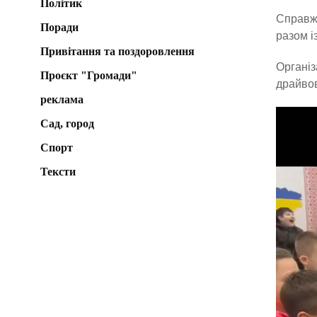
Політик
Справжн
Поради
разом і
Привітання та поздоровлення
Органі
Проєкт "Громади"
драйвов
реклама
Сад, город
Спорт
Тексти