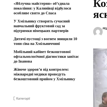
Ко
«Яблучна майстерня» об’єднала
покоління: у Калинівці відбулося
яс
особливе свято до Спаса
У Хмільнику створять сучасний
навчальний фруктовий сад за
РЕ
підтримки німецьких партнерів
Дитячі пустощі з вогнем знищили 10
тонн сіна на Хмільниччині
Мобільний кабінет безкоштовної
офтальмологічної діагностики завітає
до Іванова
Жіноче здоров’я під контролем:
міжнародні медики проведуть
безкоштовний прийом у Хмільнику
Категорії