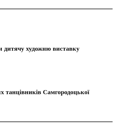
ли дитячу художню виставку
их танцівників Самгородоцької