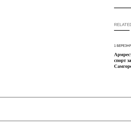
RELATE
1 БЕРЕЗНЯ
Армрест
спорт з
Самгор