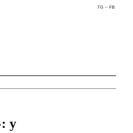
TG
FB
: у