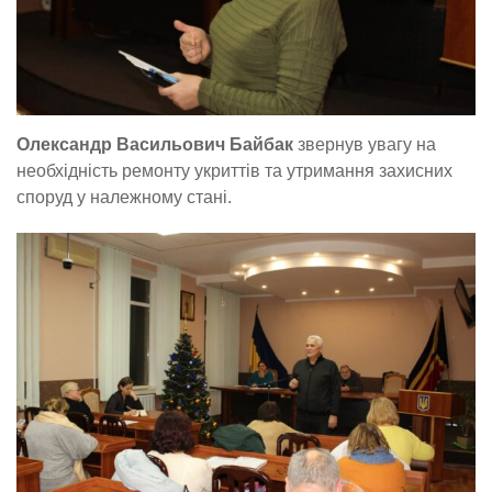
Олександр Васильович Байбак
звернув увагу на
необхідність ремонту укриттів та утримання захисних
споруд у належному стані.