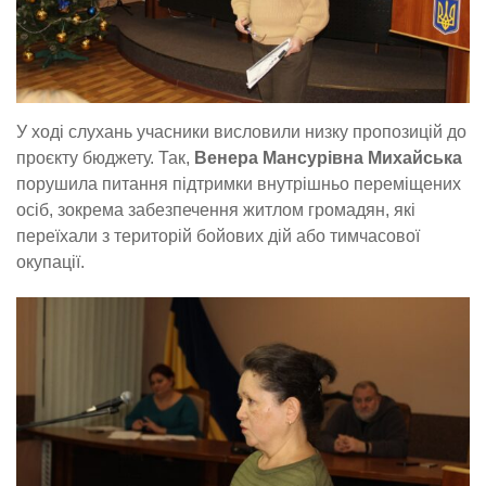
У ході слухань учасники висловили низку пропозицій до
проєкту бюджету. Так,
Венера Мансурівна Михайська
порушила питання підтримки внутрішньо переміщених
осіб, зокрема забезпечення житлом громадян, які
переїхали з територій бойових дій або тимчасової
окупації.